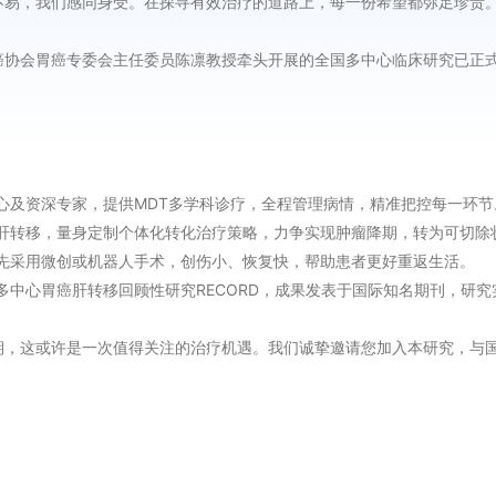
不易，我们感同身受。在探寻有效治疗的道路上，每一份希望都弥足珍贵
癌协会胃癌专委会主任委员陈凛教授牵头开展的全国多中心临床研究已正
中心及资深专家，提供MDT多学科诊疗，全程管理病情，精准把控每一环节
胃癌肝转移，量身定制个体化转化治疗策略，力争实现肿瘤降期，转为可切除
，优先采用微创或机器人手术，创伤小、恢复快，帮助患者更好重返生活。
国多中心胃癌肝转移回顾性研究RECORD，成果发表于国际知名期刊，研
期，这或许是一次值得关注的治疗机遇。我们诚挚邀请您加入本研究，与