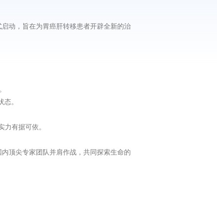
。
式启动，旨在为胃癌肝转移患者开辟全新的治
。
状态。
究实力有据可依。
国内顶尖专家团队并肩作战，共同探索生命的