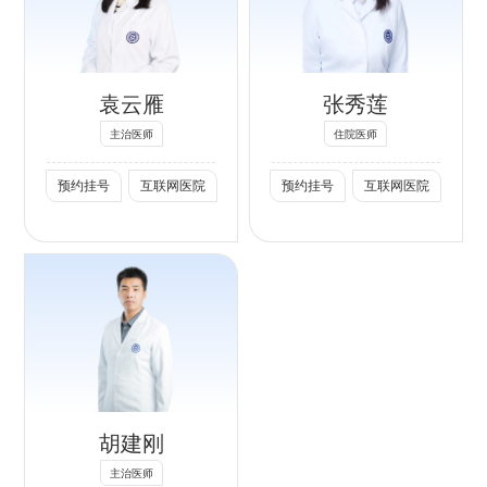
湿疹、银屑病等常
针、光子嫩肤等各
见炎症性皮肤病，
种美容相关治疗。
痤疮、丹毒、带状
社会任职：
袁云雁
张秀莲
疱疹，寻常疣及尖
中华医学会免疫学
锐湿疣等感染性皮
主治医师
住院医师
组组员
肤病；皮肤肿物及
预约挂号
互联网医院
预约挂号
互联网医院
中华医学会中西医
手术。
结合分会北京分会
银屑病学组组员
中华医学会中西医
结合分会中国老年
保健医学研究会皮
肤科分会组员
中华医学会中西医
结合北京分会美容
胡建刚
学组组员
主治医师