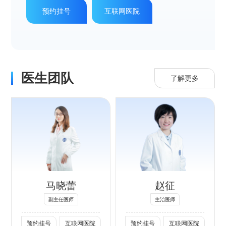
预约挂号
互联网医院
会委员
医生团队
了解更多
专长：
湿疹、皮炎等过敏
性疾病；痤疮；银
屑病、白癜风；带
马晓蕾
赵征
状疱疹；性传播疾
病；色素性皮肤病
副主任医师
主治医师
（雀斑、黄褐斑、
预约挂号
互联网医院
预约挂号
互联网医院
日晒斑）；皮肤肿