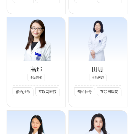
物；激光/美容治
疗。
专长：
湿疹、过敏性皮
炎、特应性皮炎、
荨麻疹等过敏性皮
高那
田珊
肤病；足癣、甲
癣、股癣、花斑
主治医师
主治医师
癣、体癣等真菌感
预约挂号
互联网医院
预约挂号
互联网医院
染；痤疮、玫瑰痤
疮、酒糟鼻、敏感
肌等皮肤屏障受损
性疾病；银屑病、
白癜风、性传播疾
专长：
病等；以及水光