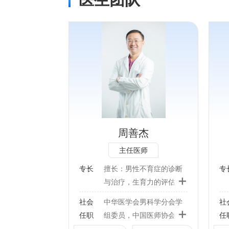
果。
3、开设胎停育与复发性流产特色门诊：针对
反复自然流产的患者进行病因筛查，包括免
疫因素、血栓前状态检查、内分泌因素、感
专长：
染因素、解剖因素、遗传因素等。针对不同
不育症的诊断与
擅长：女性不孕不育的病因
病因，采取相应的合理治疗，保胎治疗成功
力的评估：包括
筛查、各种因素不孕症的规
率高。
、疑难少弱畸精
范化诊疗、生殖内分泌疾
4、开设多囊卵巢综合征综合管理特色门诊：
子症等；男科疾
病、诱导排卵、辅助生殖技
指导、监督多囊卵巢综合征患者的体重管
治疗：包括勃起
术、生殖外科宫腹腔镜手
理，改善生活方式，解决患者减重困难的困
周善杰
早泄、前列腺疾
术、反复流产的诊断及治疗
扰。针对患者的治疗需求、代谢改变，制定
主任医师
疾病等；男性生
等，尤其擅长治疗女性不孕
个性化的治疗措施，采取内分泌调节、促排
病的诊断、治
相关的各种宫腹腔镜手术。
卵治疗、远期并发症的防治，缓解临床症
专长
擅长：男性不育症的诊断
专
+
腺功能减退症及
状，解决生育问题，提高生命质量。
与治疗，生育力的评估：
疗等；男性计划
5、开设孕前检查与生育力评估特色门诊：评
包括男性不育症、疑难少
社会任职：
社会
中华医学会男科学分会学
社
与手术：直视钳
估和改善计划妊娠夫妇的健康状况及生育功
弱畸精子症、无精子症
+
任职
组委员，中国医师协会生
任
结扎术等；男科
北京医师协会生殖医学专业
能，降低或消除导致不孕不育、自然流产、
等；男科疾病的诊断、治
殖医学专业委员会学组委