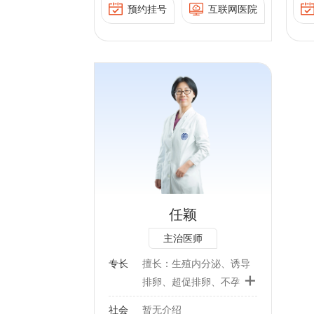
显微输精管附睾
委员会理事
出生缺陷等不良妊娠结局的危险因素，计划
疗：包括勃起功能障碍、
预约挂号
互联网医院
员，北京医学会男科学分
丸/附睾穿刺取
生育、优生优育，预防出生缺陷发生。
早泄、前列腺疾病、生殖
会委员，北京医师协会男
器整形等。
6、与北京大学人民医院妇产科为共建科室，
器疾病等；男性生殖内分
科专科医师分会常务理
开设北大国际—北大人民—北大国际的人工
泌疾病的诊断、治疗：例
职：
事，北京医师协会生殖医
授精和试管婴儿一体化门诊，方便需要人工
如性腺功能减退症及其评
学专业委员会理事，北京
男科学分会学组
助孕患者就医、诊治，治疗效果好，成功率
估及治疗等；男性计划生
中西医结合学会生殖医学
医师协会生殖医
与北京地区高水平医院相同，患者接受度
育的咨询与手术：直视钳
专业委员会委员，北京健
会学组委员，北
内分泌、诱导排
高，受到患者好评。
穿法输精管结扎术等；男
康教育协会性生殖健康教
科学分会委员，
卵、不孕不育相
7、复发性流产的主动免疫治疗：对不明原因
科手术：包括显微输精管
育专业委员会委员，北京
会男科专科医师
 输卵管超声造
的复发性流产患者，此治疗安全，无严重副
附睾吻合术、睾丸/附睾穿
预防医学会男科疾病防控
事，北京医师协
管婴儿及人工授
反应，可明显提高活产率。
刺取精术、生殖器整形
与男性健康管理专业委员
专业委员会理
殖技术主要从事
等。
任颖
会常务委员，中国非公立
西医结合学会生
育及生殖内分泌
医疗机构协会男科专业委
主治医师
委员会委员，北
工作。熟练掌握
员会委员，中国非公立医
协会性生殖健康
分泌学临床专业
专长
擅长：生殖内分泌、诱导
疗机构协会生殖医学专业
+
员会委员，北京
是各种促排卵药
排卵、超促排卵、不孕不
委员会委员，中国非公立
男科疾病防控与
月经周期的激素
育相关诊疗、4D 输卵管超
医疗机构协会男性生殖与
社会
暂无介绍
理专业委员会常
分泌紊乱、月经