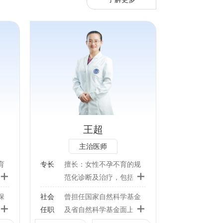
规范
性不
卵管
婴儿
生殖
王超
，例
主治医师
合管
排卵
育
专长
擅长：女性不孕不育的规
+
+
，高
多
范化诊断及治疗，包括女
激
排
性不孕原因的筛查、子宫
保
社会
曾担任国家自然科学基金
复
移植
输卵管造影、人工授精及
+
+
任职
及省自然科学基金面上项
治
试管婴儿等辅助生殖技
产
目的主要完成人，在国际