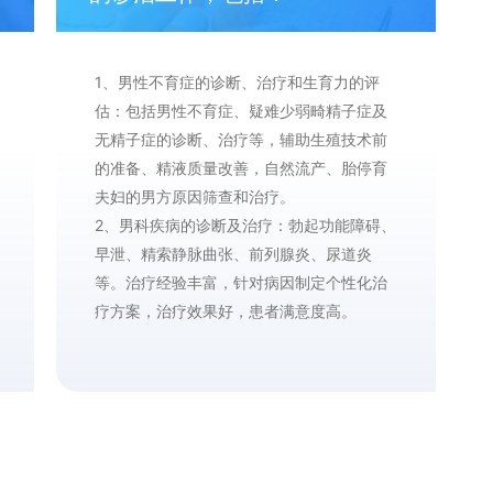
1、男性不育症的诊断、治疗和生育力的评
估：包括男性不育症、疑难少弱畸精子症及
无精子症的诊断、治疗等，辅助生殖技术前
的准备、精液质量改善，自然流产、胎停育
夫妇的男方原因筛查和治疗。
2、男科疾病的诊断及治疗：勃起功能障碍、
早泄、精索静脉曲张、前列腺炎、尿道炎
等。治疗经验丰富，针对病因制定个性化治
疗方案，治疗效果好，患者满意度高。
3、男科手术：包括显微输精管附睾吻合术、
输精管吻合术、精索静脉结扎术、睾丸切开
取精术；睾丸/附睾穿刺取精术、睾丸活检
术、包皮环切术等。生殖医学中心手术预约
周期短，治疗效果理想。