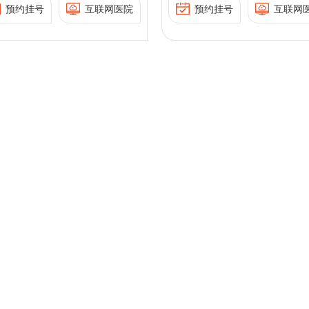
疗；早孕黄体支持等；
中国研究型医院学会妇产科
腔镜手术、反复流产的诊
降、妇科肿瘤以及良恶
预约挂号
互联网医院
预约挂号
互联网
科学专委会委员；
擅长难治性不孕症患者
学专委会委员；
断及治疗等，尤其擅长治
疾病的生育力保护等辅
北京慢性病防治与健康
性化超促排卵技术、人
北京慢性病防治与健康教育
疗女性不孕相关的各种宫
生殖技术。
育研究会生殖医学专委
精、试管婴儿等辅助生
研究会生殖医学专委会委
腹腔镜手术。
委员；
术。
员；
北京中西医结合学会生
北京中西医结合学会生殖医
社会任职：
医学专业委员会青年委
学专业委员会青年委员；
员；
中国医药商业协会药学服务
曾担任国家自然科学基
中国医药商业协会药学
业务领域专家；
省自然科学基金面上项
务业务领域专家；
北京市西城区妇幼健康专家
主要完成人，在国际SCI
北京市西城区妇幼健康
委员会妇女保健专家组成
刊及国内核心期刊发表
家委员会妇女保健专家
员。
多篇。
成员。