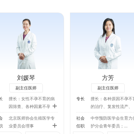
专长：
专长：
擅长：各种原因不孕不育的
擅长：女性不孕不育的
治疗、复发性流产、多囊卵
化诊断及治疗，包括女
巢综合征和内分泌排卵障
孕原因的筛查、子宫输
碍、IVF反复胚胎移植失
造影、人工授精及试管
败、卵巢储备功能下降、妇
等辅助生殖技术；常见
刘媛琴
方芳
科肿瘤以及良恶性疾病的生
内分泌疾病的规范治疗
副主任医师
副主任医师
育力保护等辅助生殖技术。
如多囊卵巢综合征的综
理，包括体重管理、促
长
擅长：女性不孕不育的病
专长
擅长：各种原因不孕不
+
及排卵监测、黄体支持
因筛查、各种因素不孕症
的治疗、复发性流产、
社会任职：
泌乳素血症及低促性腺
的规范化诊疗、生殖内分
囊卵巢综合征和内分泌
会
北京医师协会生殖医学专
社会
中华预防医学会生育力
素性闭经的治疗等；反
中华预防医学会生育力保护
泌疾病、诱导排卵、辅助
卵障碍、IVF反复胚胎
+
职
业委员会理事
任职
护分会青年委员；
自然流产的病因筛查及
分会青年委员；
生殖技术、生殖外科宫腹
失败、卵巢储备功能下
中国研究型医院学会妇