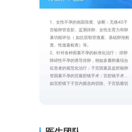
1、女性不孕的病因筛查、诊断：无痛4D子
宫输卵管造影、监测排卵、女性生育力和卵
巢功能评估（ 如抗苗勒管激素、基础卵泡检
查、性激素检查）等。
2、针对各种因素不孕的标准化治疗： 排卵
障碍性不孕的诱导排卵，例如多囊卵巢综合
征患者的规范化治疗；子宫因素及盆腔输卵
管因素不孕的宫腹腔镜手术：宫腔镜手术，
如宫腔镜下子宫内膜息肉切除、子宫肌瘤切
除、宫腔粘连分解以及子宫纵膈切除术等。
腹腔镜手术，如腹腔镜下输卵管整形术、子
宫肌瘤剔除术、卵巢囊肿剥除术、输卵管吻
合术以及子宫内膜异位病灶去除术等。我科
就医环境好，手术预约周期短，更注重生育
医生团队
力的保护及修复，最大限度的提高治疗效