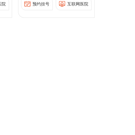
尤其
性
术；常见生殖内分泌疾病
医院
预约挂号
互联网医院
SCI期刊及国内核心期刊发
的个
助
的规范治疗，例如多囊卵
教
表论文多篇。
工授
巢综合征的综合管理，包
会
殖技
括体重管理、促排卵及排
卵监测、黄体支持，高泌
殖
乳素血症及低促性腺激
素性闭经的治疗等；反复
金及
自然流产的病因筛查及治
服
目的
疗；早孕黄体支持等；尤
期
其擅长难治性不孕症患者
专
论文
的个性化超促排卵技术、
组
人工授精、试管婴儿等辅
助生殖技术。