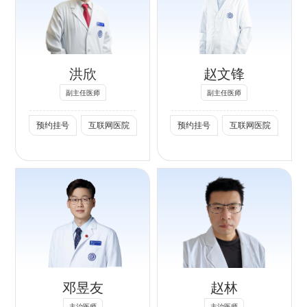
专长：
科学分会第十届委
的患者，尤其擅长
员
1、 疑难复杂泌尿
前列腺癌保神经手
北京泌尿外科学分
系统肿瘤、结石
术，肾癌保肾手
会结石学组委员
（包括前列腺癌、
术/部分切除术，
洪欣
赵文锋
北京中西医结合委
膀胱癌，肾上腺肿
膀胱癌保膀胱治疗
员会常务委员
瘤、肾脏肿瘤、肾
等高难度手术。是
副主任医师
副主任医师
北京大学医学部泌
盂和输尿管肿瘤、
自2020 年至今，
预约挂号
互联网医院
预约挂号
互联网医院
尿外科学系委员
肾输尿管结石等）
每年《中国临床肿
北京泌尿结石沙龙
的微创手术治疗
瘤学会（CSCO）
发起人
（包括机器人辅助
前列腺癌诊疗指
《张弋的专栏》微
腹腔镜、腹腔镜、
南》等国内权威指
信公众号撰稿人
输尿管镜、经皮肾
南的编写及改版专
专长：
镜手术等）、快速
家，参译国际最具
康复治疗和个体化
权威的泌尿外科手
在泌尿系结石方
面，擅长处理各类
治疗，最大程度保
术专著《辛曼泌尿
复杂结石，熟练运
留器官功能。独立
外科手术图解》
邓昱友
赵林
用体外冲击波碎
完成和参与泌尿系
等；
石、输尿管镜碎石
统肿瘤、结石手术
2.擅长复杂泌尿系
主治医师
主治医师