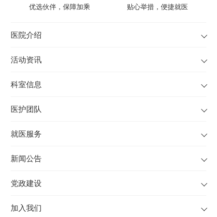
科学分会基础与转
裂术、肾盂输尿管
优选伙伴，保障加乘
贴心举措，便捷就医
化研究学组委员
连接部狭窄内切开
北京医师协会泌尿
术等。
医院介绍
系结石专业委员会
社会任职：
委员
活动资讯
中国临床肿瘤学会
中国北区泌尿结石
前列腺癌专家委员
青年联盟成员
科室信息
会委员
中国性学会男性生
医护团队
殖医学分会委员
中国健康促进委员
就医服务
会北京泌尿外科分
会青年委员
新闻公告
中国老年学和老年
医学学会老年泌尿
党政建设
和肾病分会委员
北京医师协会泌尿
加入我们
外科分会理事