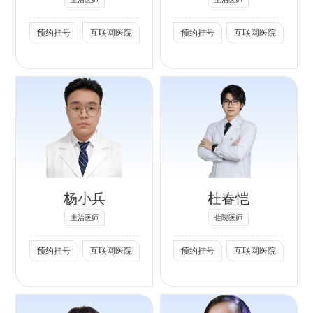
取石术、经皮肾镜
累积数千台。
结石（包括肾结
碎石取石术等多种
预约挂号
互联网医院
预约挂号
互联网医院
2、 前列腺增生的
石、输尿管结石
先进微创技术。对
微创手术治疗：曾
等）的诊断和微创
于泌尿系肿瘤，擅
成功完成多例疑难
（输尿管软、硬
长肾癌、膀胱癌、
巨大体积前列腺的
镜，经皮肾镜等）
前列腺癌等疾病的
经尿道前列腺剜除
手术治疗，独立完
早期诊断和综合治
专长：
术（其中1例体积
成数千例泌尿系结
疗，紧跟国际前沿
超过300ml，3例
石微创手术，包括
擅长泌尿外科常见
诊疗理念。对肾上
体积在250-
诸多复杂结石及严
疾病如结石、前列
腺疾病的诊断和治
300ml，最高龄
重合并症的患者，
腺增生、泌尿系肿
疗有深刻的理解，
杨小兵
杜春恺
92岁，术后年龄
尤其擅长输尿管软
瘤等围术期管理及
善于鉴别肿物的良
逾100岁患者1
镜手术治疗大体积
主治医师
住院医师
肾移植术后常规管
恶性及其有无功
例），让病人排尿
肾结石和经皮肾镜
理、术后随访及相
能。熟练开展腹腔
预约挂号
互联网医院
预约挂号
互联网医院
回到童年时的畅
手术治疗铸型结石
关常见并发症的诊
镜下肾上腺肿物切
快。
等高难度结石手
除术并协同科室主
治。
3、 尿控疾病（如
术。多次参加国际
任一同积极开展机
压力性尿失禁等）
尿石联盟（IAU）
器人辅助肾上腺肿