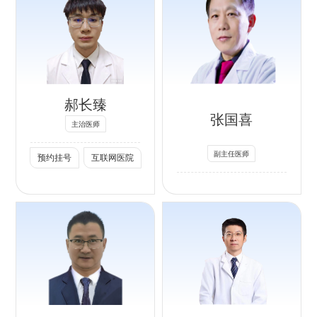
尤其是女性泌尿外
泌尿外科医生知识
物切除术，取得较
专长：
科疾病的诊断和治
竞赛，全国泌尿外
好疗效。
重度阳痿和早泄的
疗。
科医师标准通道经
男科疾病方面：注
治疗、阴茎手术
皮肾镜手术比赛等
重病因的溯源及针
社会任职：
（阴茎假体植入、
国内顶尖专业比赛
对性治疗，擅长精
郝长臻
北京整合医学会泌
阴茎延长增粗、包
获奖，多次受邀在
索静脉曲张、前列
张国喜
尿外科分会委员；
皮术后整形、小儿
解放军总医院、北
主治医师
腺炎、前列腺增
中国非公立医院协
包茎），精索静脉
京大学人民医院、
生、前列腺癌的诊
副主任医师
预约挂号
互联网医院
会泌尿外科专业委
曲张显微手术、重
北京医学会、北京
断与治疗。对男性
员会委员；
度压力性尿失禁
医师协会等国内顶
勃起功能障碍、早
北京医学会泌尿外
等。
尖医院和学会举办
泄、弱精、少精有
科分会尿控学组青
的学术会议中进行
一定治疗经验。
社会任职：
年委员；
学术交流和手术演
专长：
中国性学会性医学
北京市中西医结合
示；
专业委员会常委，
学会男科委员会委
男性勃起功能障碍
3.擅长前列腺增生
中国中西医结合学
员；
和早泄的诊断和治
和肾上腺肿瘤的个
会男科学分会委
北京市中西医结合
疗，阴茎疾病，前
体化诊断和微创手