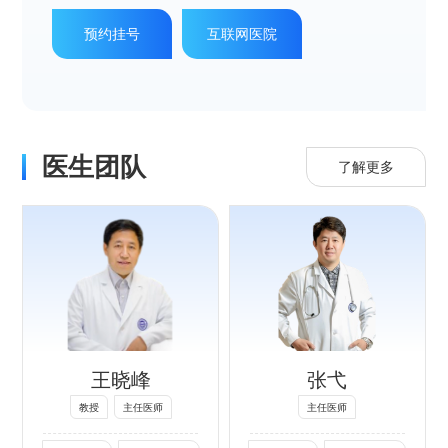
委、北京医学会泌尿外科学分会委
治术、下腔静脉癌栓取栓术、保留
预约挂号
互联网医院
员、北京中西医结合男科学会委
肾单位肾肿瘤剜除术、肾盂输尿管
员、北京医师协会泌尿委员会委
癌的半尿路切除术、膀胱癌电切
员、安徽医药杂志特约编委、首都
术、全膀胱切除＋各种尿流改道
医科大学泌尿学系委员等社会任
术、各种路径的前列腺癌根治术、
医生团队
职，发表学术论文70余篇，主持多
了解更多
术后尿控好，保留性功能。擅长对
项国家和省部级科研课题，培养硕
泌尿系结石治疗方法选择和综合治
士/博士研究生10余名。
疗，避免过度治疗和减少手术并发
专长：
症。多年来的过万例手术临床实战
泌尿擅长：复杂的
经历，积累了丰富的临床经验。是
肾结石、输尿管结
我国泌尿外科领域开放性手术、腹
石、膀胱结石；前
腔镜和内腔镜手术、机器人手术均
王晓峰
张弋
列腺癌、肾癌、膀
胱癌；前列腺增
熟练掌握，全面发展，综合实力最
教授
主任医师
主任医师
生、尿失禁及男女
强的泌尿外科专家之一。尤其对泌