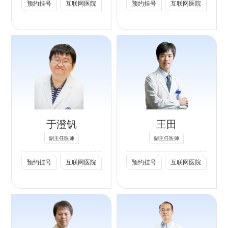
排尿功能障碍；复
预约挂号
互联网医院
预约挂号
互联网医院
尿系肿瘤保器官手术、复杂的尿道
杂输尿管及尿道狭
狭窄、尿道直肠瘘和膀胱阴道瘘的
窄；肾及男性生殖
系结核等。
治疗有其独特的临床思维决策方法
和技术技巧。男科学方面，善于正
男科擅长：勃起功
专长：
能障碍、前列腺
确诊断勃起功能障碍的原因，对因
1.擅长泌尿系肿瘤
炎、男性生殖和阴
治疗，避免盲目治疗和过度治疗。
（包括前列腺癌、
茎阴囊疾病等。
对男性或女性尿失禁的诊治也具备
膀胱癌、肾癌、肾
社会任职：
于澄钒
王田
独到的见解和方法。
盂癌、输尿管癌
中华医学会泌尿外
等）的诊断和微创
副主任医师
副主任医师
科学分会第一届青
（机器人，腹腔镜
预约挂号
互联网医院
预约挂号
互联网医院
年委员
等）手术治疗，独
中华医学会泌尿外
立完成上千例泌尿
科学分会国际交流
系肿瘤微创手术，
委员
包括诸多肿瘤病情
北京医学会泌尿外
复杂及严重合并症