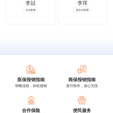
​李喆
李珲
员，北京中西医结
学会盆底功能障碍
列腺疾病，生殖系
术治疗，在患者的
合学会男科学分会
专业委员会委员；
肿瘤，尿控及压力
个体化治疗方面具
主任医师
副主任医师
常务委员，中华男
北京健康促进会泌
性尿失禁疾病，复
有丰富经验。
科学杂志编委。
尿外科分会青年委
杂泌尿系结石、肾
社会任职：
员；
脏和膀胱肿瘤的微
中国性学会男性生
中国临床肿瘤学会
创手术和治疗。在
殖医学分会委员；
（CSCO）前列腺
复杂生殖系肿瘤手
中欧泌尿外科联合
癌专家委员会委员
术和前列腺癌保留
培训项目腹腔镜操
北京癌症防治学会
性神经手术方面积
作培训专家；
泌尿外科委员会青
累了丰富经验。擅
吴阶平医学基金会
年委员
长泌外及男科微创
中国输尿管软镜培
北京慢性病防治与
成型手术：阴茎假
医保报销指南
商保报销指南
训项目专家。
健康教育研究会泌
体植入，阴茎增粗
明晰流程，轻松报销
直付协作，省心无忧
尿及男性生殖系统
延长、腹腔镜输尿
肿瘤专业委员会委
管成型手术、输尿
员
管狭窄球囊扩张
北京医学会泌尿外
术、前列腺球囊扩
合作保险
便民服务