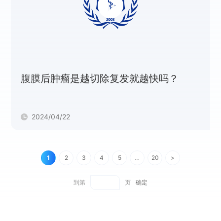
腹膜后肿瘤是越切除复发就越快吗？
2024/04/22
1
2
3
4
5
…
20
>
到第
页
确定