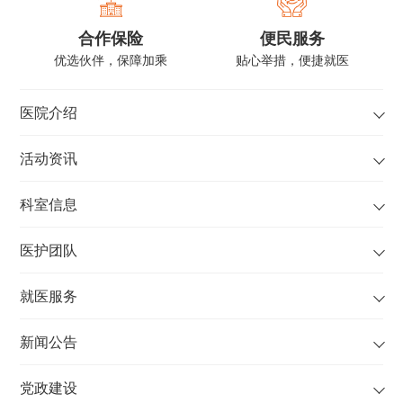
中国面部整形与重
中国整形美容协会
合作保险
便民服务
建外科学会眼整形
鼻整形分会委员、
优选伙伴，保障加乘
贴心举措，便捷就医
专业委员会 委员
中西医结合学会医
全球（泛亚）医美
学美容专业线雕美
与大健康产业大会
容分会委员、中国
医院介绍
暨中国医美创新发
非公立医疗机构协
展大会眼整形专业
会整形与美容专业
活动资讯
学术委员会 委员
眼整形分会委员
学术文章：
科室信息
1. 王成源, 朱晓峰
等. 显微技术辅助
医护团队
皮下内固定法在重
睑成形术中的应
就医服务
用. 中华临床医师
新闻公告
杂志，
2020（8）.
党政建设
2. 王成源. 注射用