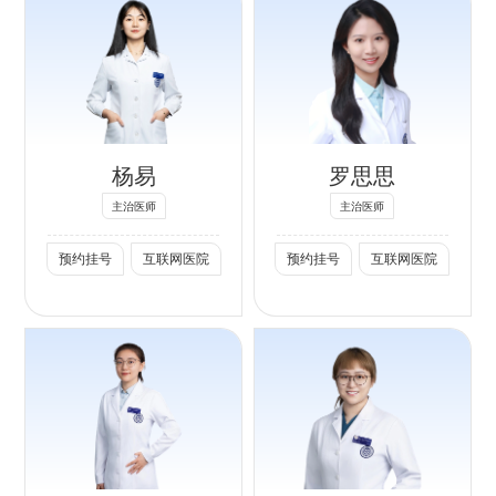
素、玻尿酸、胶原
5. 瘢痕综合修
肤、皮秒激光
蛋白、童颜针等注
复：增生瘢痕、术
等），瘢痕治疗
专长：
射美容；水光、中
后创伤瘢痕
（微针、点阵激
面部抗衰（肉毒素
胚层美塑、微针等
6. 肤质形体管
光、离子束
注射、玻尿酸注
皮肤抗衰治疗。光
理：面部美白紧
plasma等），激
射、光电美容）；
子嫩肤、皮秒激光
致、无创身体减脂
光脱毛，面部年轻
杨易
罗思思
脂肪移植（腰腹环
改善雀斑、黄褐
塑形
化（热玛吉、热拉
吸术、下肢脂肪抽
斑、晒斑、真皮斑
7、产后修复：盆
提、钻石电波等）
主治医师
主治医师
吸、面部脂肪填
等各类色素问题、
底肌及腹直肌修
社会任职：
预约挂号
互联网医院
预约挂号
互联网医院
充）；乳房整形
泛红与肤色暗沉；
复，阴道松弛，妊
火箭军医学专业委
（乳房提升、隆乳
热玛吉、热拉提、
娠纹，私密部色素
员会烧伤整形专业
等）；皮肤肿物切
超声刀、钻石电波
沉着
委员会原主任委员
除、眼整形等。
等面部紧致抗衰项
二、注射美容与整
《中华损伤与修复
目；点阵激光、离
形手术
专长：
杂志》特约编委
子束、微针修复痘
1. 肉毒素诊疗：改
中华医学会整形外
创伤美容缝合、瘢
坑、痘印等痤疮疤
善动态皱纹、多汗
科分会唇腭裂学
痕、慢性创面修
痕；激光脱毛等。
症；面部轮廓塑
组、鼻整形学组委
复；体表肿物，如
3. 美容外科手
形、瘦腿、瘦肩