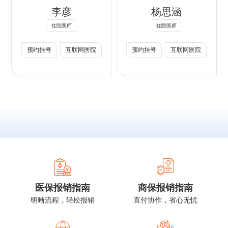
李彦
杨思涵
员
痣、脂肪瘤等；面
术：美容精细化切
2. 填充注射：泪
中国整形美容协会
部及眼部年轻化，
除色素痣、囊肿等
沟、眶周细纹、法
住院医师
住院医师
超显微修复学分会
光电、肉毒素注射
皮肤肿物；违规 /
令纹、颈纹填充，
预约挂号
互联网医院
预约挂号
互联网医院
常务理事
及手术等。
异常注射物微创取
基础水光、轮廓精
北京医学会整形外
出；微创腋臭（狐
雕、韧带提升注
科分会 委员
臭）根治术；面部
射，胶原及童颜材
北京医师协会整形
吸脂、全脸自体脂
料精准注射
外科分会 理事
肪填充抗衰；全身
3. 美容外科手
北京医师协会显微
吸脂塑形、自体脂
术：皮肤肿物微创
修复外科理事
肪丰胸；各类疤痕
诊疗、重睑术、内
精细化综合修复。
眦开大及眼周综合
整形、面/身体吸
社会任职：
脂、私密整形、鼻
社会任职：
综合整形、腋臭微
医保报销指南
商保报销指南
中国整形美容协会
创治疗
明晰流程，轻松报销
直付协作，省心无忧
超显微医学修复分
社会任职：
会 理事