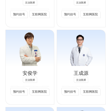
斑、黄褐斑、术后
3.美容手术与注射
主治医师
主治医师
色沉、太田痣、颧
美容：眼综合整形
预约挂号
互联网医院
预约挂号
互联网医院
部褐青色痣、各类
修复，唇鼻外形塑
复杂性色斑，不良
造，腹壁成形与吸
文身
脂塑形；乳房整形
2. 血管皮损：毛细
与再造； 肉毒素
血管扩张、鲜红斑
注射，玻尿酸、胶
专长：
痣等血管畸形
原蛋白、童颜针等
1. 眼部整形：定制
3. 问题肌管理：
注射填充，水光注
个性化的双眼皮，
玫瑰痤疮、痤疮、
射，微针治疗。
失败双眼皮修复，
敏感肌屏障综合修
4.唇腭裂序列治
安俊学
王成源
开内眼角，内眼角
护，痤疮后瘢痕
疗：唇裂、腭裂修
修复，上睑下垂矫
4. 光电抗衰：热
复，牙槽嵴植骨，
主治医师
主治医师
正，提眉、去眼袋
玛吉、热拉提、射
腭瘘修补，鼻唇继
预约挂号
互联网医院
预约挂号
互联网医院
等各类眼周年轻化
频微针及超声抗
发畸形的修复。
抗衰项目。
衰，改善眼周、面
5.光电治疗：色斑
2. 轻医美：肉毒
颈部松弛下垂
色素治疗（光子嫩