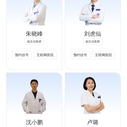
专长：
1.瘢痕预防和治
疗：瘢痕预防从手
术即刻开始，从微
朱晓峰
刘虎仙
损伤切开修复到缝
合彻底减张，辅助
副主任医师
副主任医师
以综合抗瘢痕治疗
预约挂号
互联网医院
预约挂号
互联网医院
或微粒皮移植，达
到社交无痕化。
2.体表肿瘤与创伤
修复：各类体表肿
瘤（痣、囊肿、皮
专长：
肤癌、血管瘤等）
一、声光电美容、
的切除与修复；各
微创抗衰、瘢痕及
种创面（急性外
皮肤肿物诊疗
伤、糖尿病足、压
沈小鹏
卢璐
1. 色素病变：雀
疮等）整形修复