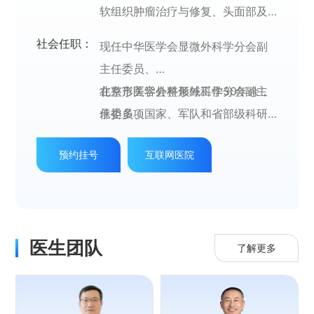
软组织肿瘤治疗与修复、头面部及
四肢畸形与组织缺损的修复；
社会任职：
现任中华医学会显微外科学分会副
主任委员、
以创伤、畸形修复和美容外科工作
北京市医学会整形外科学分会副主
在整形美容外科领域工作30年余，
为重点，在复杂创伤、畸形显微外
任委员、
承担多项国家、军队和省部级科研
科修复和面部美容外科方面积累了
中国整形美容外科协会修复与重建
基金，发表学术论文80余篇，参编
丰富的经验，形成了较为突出的医
预约挂号
互联网医院
外科分会副会长、
专著10余部，获各类科技进步奖6
疗特色。
中国整形美容外科协会超显微修复
项，多次参加国际学术会议及学术
学分会副会长、
交流活动。
中国医师协会整形与美容医师分会
医生团队
常务委员、
了解更多
中华医学会整形外科学分会委员