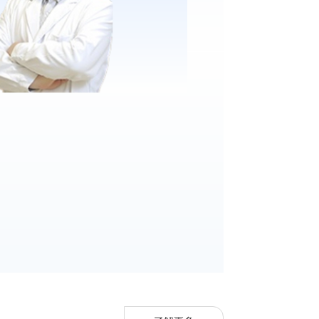
吐、喂养困难等。
症、无精子症等；男科疾病的诊断、治
估与指导、婴幼儿喂养指导、高危儿随
、早泄、前列腺疾病、生殖器疾病等；
学组委员，中国医师协会生殖医学专业
管理。
诊断、治疗：例如性腺功能减退症及其
医学会男科学分会委员，北京医师协会
评估与指导、疫苗接种后不良反应处理
划生育的咨询与手术：直视钳穿法输精
理事，北京医师协会生殖医学专业委员
包括显微输精管附睾吻合术、睾丸/
合学会生殖医学专业委员会委员，北京
器整形等。
全国委员
康教育专业委员会委员，北京预防医学
常反应鉴定指导委员会专家
健康管理专业委员会常务委员，中国非
育协会副会长
专业委员会委员，中国非公立医疗机构
副主任主委
会委员，中国非公立医疗机构协会男性
常委
会常务委员，中华志愿者协会中西医结
师分会副会长
等。《中华男科学杂志》、《生殖医学
华新生儿科杂志、发育医学电子杂志等
学杂志》（英文版）特约审稿专家。