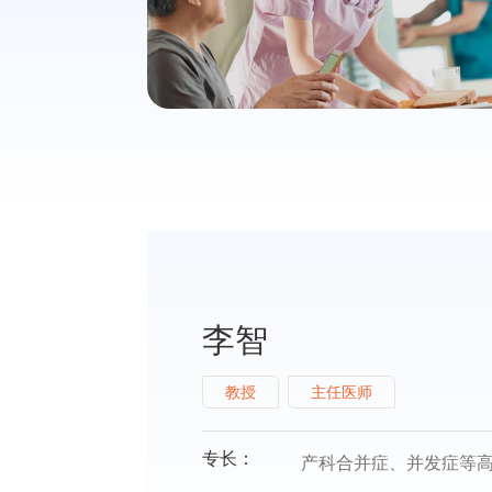
蔺莉
李智
杨文兰
教授
主任医师
教授
主任医师
主任医师
专长：
擅长高龄孕产妇的保健
妊娠期甲状腺疾病、妊
专长：
专长：
产科合并症、并发症等
擅长：
子宫肌瘤、卵巢
等病理产科的处理、危