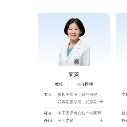
专长：
产妇的保健，妊
新生儿疾病及儿内科常见病
、妊娠期高血压
诊疗：包括反复呼吸道感
期甲状腺疾病、
染、慢性咳嗽、发热、腹
疫性疾病、早
泻、呕吐、喂养困难等。
感染等病理产科
儿童保健：生长发育评估与
蔺莉
重疑难孕产妇的
指导、婴幼儿喂养指导、高
教授
主任医师
诊断及遗传咨
危儿随访与管理、过敏性疾
病管理。
专长
擅长高龄孕产妇的保健，
专
+
疫苗接种：疫苗接种前评估
妊娠期糖尿病、妊娠期高
职：
与指导、疫苗接种后不良反
血压疾病、妊娠期甲状腺
社会
中国医师协会妇产科医师
社
应处理等。
会妇产科医师分
疾病、妊娠合并免疫性疾
+
任职
分会委员
任
病、早产、妊娠期感染等