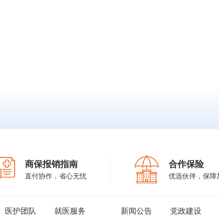
员、北京市医师学会妇产科
男性健康管理专业委员
《中国微创外科杂志》
分会理事、北京医学会妇产
务委员，中国非公立医
委、审稿人
科分会委员。
构协会男科专业委员会
华中科技大学同济医学
员，中国非公立医疗机
兼职教授、北京市海淀
会生殖医学专业委员会
医学会医疗事故技术鉴
员，中国非公立医疗机
专家、中国医促会妇产
会男性生殖与性医学专
分会委员、北京市医师
员会常务委员，中华志
会妇产科分会理事、北
协会中西医结合专家工
医学会妇产科分会委员
员会委员等。《中华男
杂志》、《生殖医学杂
编委，《中华医学杂志
（英文版）特约审稿专
商保报销指南
合作保险
直付协作，省心无忧
优选伙伴，保障
医护团队
就医服务
新闻公告
党政建设