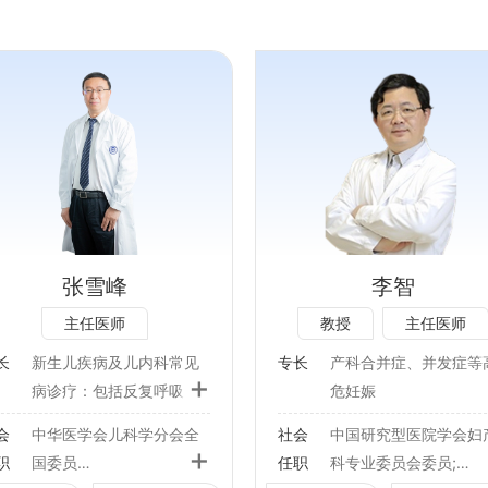
专长：
专长：
产科合并症、并发症等高危
擅长：男性不育症的诊
妊娠
治疗，生育力的评估：
男性不育症、疑难少弱
社会任职：
子症、无精子症等；男
病的诊断、治疗：包括
中国研究型医院学会妇产科
张雪峰
李智
功能障碍、早泄、前列
专业委员会委员;
主任医师
教授
主任医师
病、生殖器疾病等；男
中国医疗保健国际交流促进
殖内分泌疾病的诊断、
会妇产科专业委员会委员;
长
新生儿疾病及儿内科常见
专长
产科合并症、并发症等
+
疗：例如性腺功能减退
中国生育健康专业委员会委
病诊疗：包括反复呼吸道
危妊娠
其评估及治疗等；男性
员;
感染、慢性咳嗽、发热、
儿童保健：生长发育评估
会
中华医学会儿科学分会全
社会
中国研究型医院学会妇
生育的咨询与手术：直
北京市医学会妇产科分会委
腹泻、呕吐、喂养困难
与指导、婴幼儿喂养指
+
职
国委员
任职
科专业委员会委员;
穿法输精管结扎术等；
员;
等。
导、高危儿随访与管理、
疫苗接种：疫苗接种前评