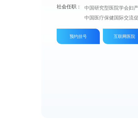
垂、女性尿失禁及妇科
社会任职：
中国医师协会妇产科医
社会任职：
中国研究型医院学会妇产
咨询。
病、宫颈病变及更年期
北京医学会妇产科专业
社会任职：
中国医疗保健国际交流促
中华医学会妇产科分会
腔镜及宫腔镜手术。
北京医师协会妇产科专
中国生育健康专业委员会
北京医师协会成员
预约挂号
互联网医院
现任中华医学会妇产科
预约挂号
互联网医院
北京市医学会妇产科分会
中国老年学和老年医
学
中华医学会妇产科分会
北京中西医结合学会更
中国医师协会妇产科专
中国妇幼保健协会医院感
中国女医师协会妇产科
预约挂号
互联网医院
国际血管联盟中国分部(Chinese
北京医学会围产医学分
International Union of Angiology，IUA-CC)中国妇产血管
北京市产前诊断专家组
多学科综合干预专业委员
中国优生科学协会妇儿
《中国骨质疏松杂志》
中国妇女保健协会高危
华中科技大学同济医学
中国装备协会妇产科专
事故技术鉴定专家、中
中华医学会和北京市医
学会妇产科分会理事、