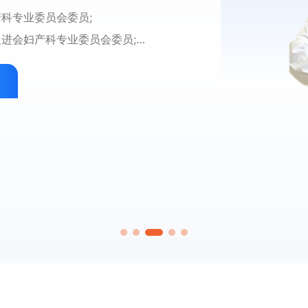
出血性疾病、感染性性疾病、盆底疾
咳嗽、发热、腹泻、呕
育症、疑难少弱畸精子
师分会委员
科专业委员会委员;
相关疾病的诊治。
擅长经阴道、经腹
儿童保健：生长发育评
疗：包括勃起功能障碍
委员会副主任委员
社会任职：
进会妇产科专业委员会委员;
成员
中华医学会男科学分会
访与管理、过敏性疾病
男性生殖内分泌疾病的
业委员会副会长
委员;
委员会学组委员，北京
疫苗接种：疫苗接种前
评估及治疗等；男性计
分会妊娠期高血压疾病学组委员
委员;
学会妇科分会委员
男科专科医师分会常务
等。
管结扎术等；男科手术：
产科学组委员
年期专业委员会委员
北京市医师协会妇产科专科医师分会理事; 兼职。
会理事，北京中西医结
附睾穿刺取精术、生殖
委会委员
社会任职：
预约挂号
互联网医院
染控制专业委员会委员;
中华医学会儿科学分会
健康教育协会性生殖健
专委会常务委员
 Chapter of the
中华医学会预防接种异
会男科疾病防控与男性
会常委
北京妇幼保健与优生优
公立医疗机构协会男科
委员
预约挂号
互联网医院
会副主委:
北京医学会围产学分会
协会生殖医学专业委员
专委会副主委
、《中国微创外科杂志》编委、审稿人
北京医学会儿科学分会
生殖与性医学专业委员
妊娠专委会副主委
院兼职教授、北京市海淀区医学会医疗
北京医师协会新生儿医
合专家工作委员会委员
委会副主委
国医促会妇产科分会委员、北京市医师
中国小儿急救杂志、中
杂志》编委，《中华医
学会医疗事故鉴定专家
北京医学会妇产科分会委员。
编委