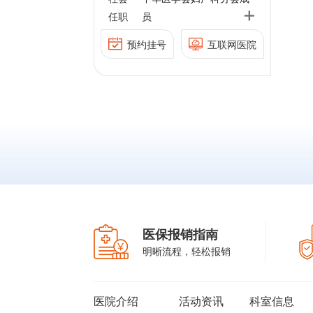
健协会高危妊娠
禁及妇科
出血性疾病、感
+
妇产科分会成员
委会副主委
任职
员
委
染性性疾病、盆底疾病、
会成员
中国妇女保健协会高危妊
北京医师协会成员
会妇产科专委会
宫颈病变及更年期相关疾
预约挂号
互联网医院
和老年医
学学会
娠专委会副主委
中国老年学和老年医
学学
病的诊治。
擅长经阴道、
员
中国装备协会妇产科专委
会妇科分会委员
和北京市医学会
经腹腔镜及宫腔镜手术。
结合学会更年期
会副主委
北京中西医结合学会更年
定专家
委员
中华医学会和北京市医学
期专业委员会委员
会医疗事故鉴定专家
医保报销指南
明晰流程，轻松报销
医院介绍
活动资讯
科室信息