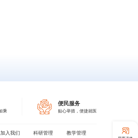
会常
编
性医学专业委员会常务委
疗机
员，中华志愿者协会中西
委
院
医结合专家工作委员会委
构协
区
员等。《中华男科学杂
委
定
志》、《生殖医学杂志》
构协
科
编委，《中华医学杂志》
业委
学
（英文版）特约审稿专
愿者
京
家。
作委
。
科学
志》
》
家。
便民服务
加乘
贴心举措，便捷就医
加入我们
科研管理
教学管理