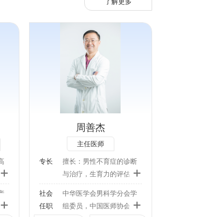
了解更多
断与
包括
畸精
科疾
勃起
周善杰
腺疾
主任医师
性生
治
高
专长
擅长：男性不育症的诊断
+
+
症及
与治疗，生育力的评估：
计划
包括男性不育症、疑难少
产
社会
中华医学会男科学分会学
视钳
弱畸精子症、无精子症
+
+
任职
组委员，中国医师协会生
男科
等；男科疾病的诊断、治