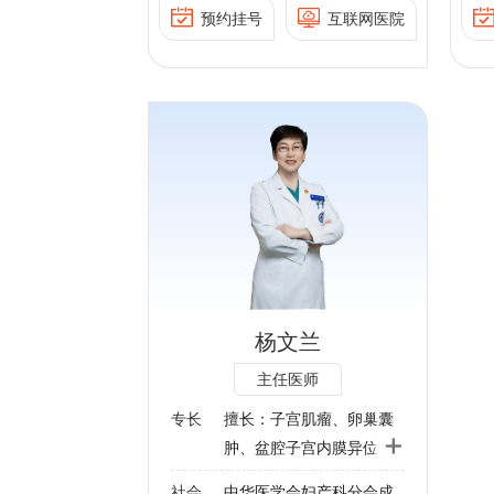
社会任职：
北京医学会妇产科专业委
妇产科专业委员
病理产科的处理、危重疑
预约挂号
互联网医院
员会副主任委员
员
中华医学会儿科学分会全国
难孕产妇的救治；产前诊
北京医师协会妇产科专业
会妇产科专业委
委员
断及遗传咨询。
委员会副会长
中华医学会预防接种异常反
现任中华医学会妇产科分
学会妇产科分会
应鉴定指导委员会专家
会妊娠期高血压疾病学组
压疾病学组委员
北京妇幼保健与优生优育协
委员
妇产科分会产科
会副会长
中华医学会妇产科分会产
北京医学会围产学分会副主
肌瘤、卵巢囊
科学组委员
会妇产科专委会
任主委
宫内膜异位症、
中国医师协会妇产科专委
北京医学会儿科学分会常委
女性尿失禁及妇
会委员
协会妇产科专委
北京医师协会新生儿医师分
病、感染性性
中国女医师协会妇产科专
会副会长
疾病、宫颈病变
杨文兰
委会常务委员
围产医学分会常
中国小儿急救杂志、中华新
关疾病的诊
北京医学会围产医学分会
主任医师
生儿科杂志、发育医学电子
阴道、经腹腔
常委
诊断专家组委员
杂志等编委
专长
擅长：
子宫肌瘤、卵巢囊
手术。
北京市产前诊断专家组委
+
学协会妇儿专委
肿、盆腔子宫内膜异位
员
职：
症、子宫脱垂、女性尿失
中国优生科学协会妇儿专
社会
中华医学会妇产科分会成