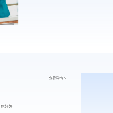
查看详情 >
张雪峰
周善杰
查看详情 >
查看详情 >
主任医师
主任医师
，妊娠期糖尿病、妊娠期高血压疾病、
娠合并免疫性疾病、早产、妊娠期感染
专长：
专长：
高危妊娠
囊肿、盆腔子宫内膜异位症、子宫脱
新生儿疾病及儿内科常
擅长：男性不育症的诊
重疑难孕产妇的救治；产前诊断及遗传