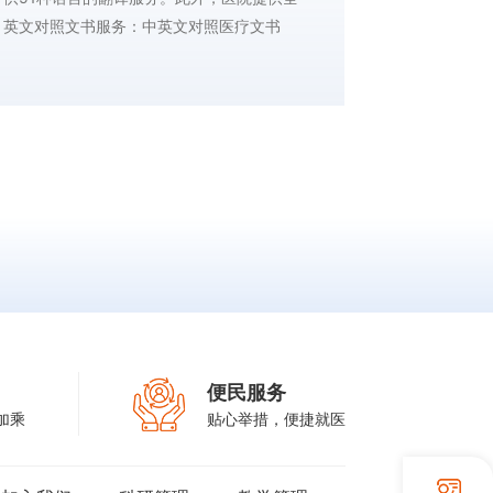
英文对照文书服务：中英文对照医疗文书
(3)打造诗
《出院小结》《门诊病历》《诊断证明》
念，在这一
《检查报告》《知情同意书》等；中英对照
绿化用地，
《门诊就诊流程图》《入院/出院须知》《检
亭台楼阁，
查须知》《注意事项》《商业保险付费规
总面积的40
定》等；中英对照的服务价格和收费标准；
中英对照菜单等。
便民服务
加乘
贴心举措，便捷就医