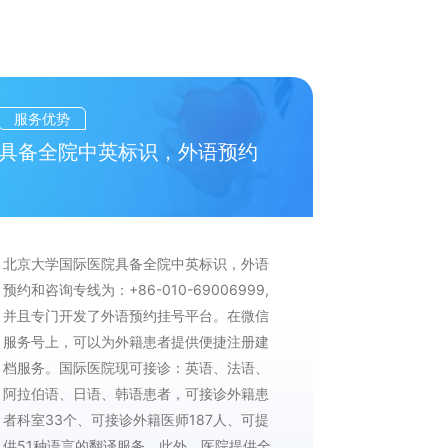
服务优势
环境优势
具备全院中英标识，外语预约
全亚洲最
北京大学国际医院具备全院中英标识，外语
(1)医院采
预约和咨询专线为：+86-010-69006999,
医疗建筑曾
并且专门开发了外语预约挂号平台。在微信
筑，曾获得
服务号上，可以为外籍患者提供便捷注册建
净化工程奖
档服务。国际医院现可接诊：英语、法语、
(2)医院全
阿拉伯语、日语、韩语患者，可接诊外籍患
的就医感受
者科室33个、可接诊外籍医师187人、可提
除基本的生
供51种语言的翻译服务。此外，医院提供全
立的休闲区