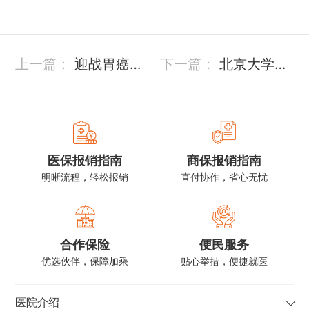
上一篇：
迎战胃癌肝
下一篇：
北京大学国
转移，点亮生命新希
际医院十一周年庆暨
望
首届健康节邀您参与
医保报销指南
商保报销指南
明晰流程，轻松报销
直付协作，省心无忧
合作保险
便民服务
优选伙伴，保障加乘
贴心举措，便捷就医
医院介绍