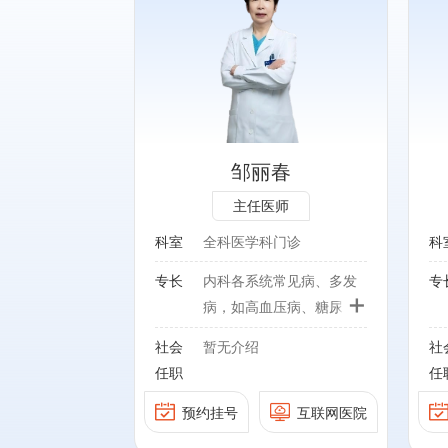
专长：
常见病、多发
内科常见病如消化性溃疡、
压病、糖尿病、
胃食管反流病、幽门螺杆菌
病、慢性肺病等
感染、高脂血症、高血压、
临床经验，从体
糖尿病、高尿酸血症、冠心
到体检报告解读
病、动脉硬化、肥胖、营养
邹丽春
床经验。
不良、安宁缓和医疗，成人
主任医师
疫苗接种。
科室
全科医学科门诊
科
社会任职：
专长
内科各系统常见病、多发
专
1、主要研究方向为医防融
+
病，如高血压病、糖尿
合、医险协同、幽门螺杆菌
病、心脑血管疾病、慢性
感染、成人疫苗接种。
社会
暂无介绍
社
肺病等有着丰富的临床经
2、作为基金项目负责人，
任职
任
验，从体检项目制定到体
主持完成1项国家自然科学
检报告解读有丰富的临床
预约挂号
互联网医院
基金青年项目，3项院内科
经验。
研基金项目，2项多中心横