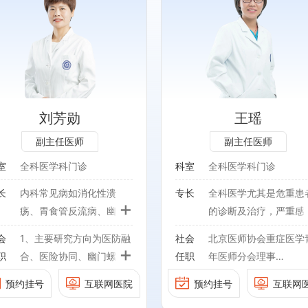
专长：
全科医学尤其是危重患者的
诊断及治疗，严重感染及呼
吸重症的处理，医院感染防
控，合并内科疾病的围手术
期管理等。
刘芳勋
王瑶
社会任职：
副主任医师
副主任医师
北京医师协会重症医学青年
室
全科医学科门诊
科室
全科医学科门诊
医师分会理事
长
内科常见病如消化性溃
专长
全科医学尤其是危重患
中国非公立医疗机构协会重
+
疡、胃食管反流病、幽门
的诊断及治疗，严重感
症医学专业委员会委员
螺杆菌感染、高脂血症、
及呼吸重症的处理，医
会
1、主要研究方向为医防融
社会
北京医师协会重症医学
高血压、糖尿病、高尿酸
感染防控，合并内科疾
+
职
合、医险协同、幽门螺杆
任职
年医师分会理事
血症、冠心病、动脉硬
的围手术期管理等。
菌感染、成人疫苗接种。
中国非公立医疗机构协
化、肥胖、营养不良、安
预约挂号
互联网医院
预约挂号
互联网
2、作为基金项目负责人，
重症医学专业委员会委
宁缓和医疗，成人疫苗接