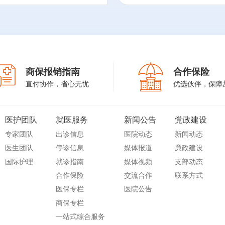
主持完成1项国家自然科学
种。
基金青年项目，3项院内科
研基金项目，2项多中心横
向课题；发表SCI论文3
篇，中文核心期刊论文10
篇。参编书籍4部。
商保报销指南
合作保险
3、作为标准起草专家，参
直付协作，省心无忧
优选伙伴，保障
与编写中国健康促进与教
育协会发起的《成人预防
接种机构服务要求》及北
医护团队
就医服务
新闻公告
党政建设
京市疾病预防控制中心发
专家团队
出诊信息
医院动态
新闻动态
起的《成人预防接种门诊
医生团队
停诊信息
媒体报道
廉政建设
建设规范》。
国际护理
就诊指南
媒体视频
支部动态
中国健康促进与教育协会
合作保险
交流合作
联系方式
医防融合分会委员；
医保专栏
医院公告
北京医学会肠道微生态与
商保专栏
幽门螺杆菌分会委员；
一站式综合服务
中国医院协会国际医疗专