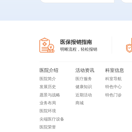
向课题；发表SCI论文3
篇，中文核心期刊论文10
篇。参编书籍4部。
3、作为标准起草专家，参
与编写中国健康促进与教育
医保报销指南
协会发起的《成人预防接种
明晰流程，轻松报销
机构服务要求》及北京市疾
病预防控制中心发起的《成
人预防接种门诊建设规
医院介绍
活动资讯
科室信息
范》。
医院简介
医疗服务
科室导航
中国健康促进与教育协会医
发展历史
健康知识
特色中心
防融合分会委员；
愿景与战略
近期活动
特色门诊
北京医学会肠道微生态与幽
业务布局
商城
门螺杆菌分会委员；
医院环境
中国医院协会国际医疗专委
尖端医疗设备
会委员；
医院荣誉
北京预防医学会会员代表