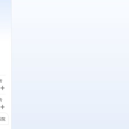
者
+
染
院
青
病
+
会
医院
员