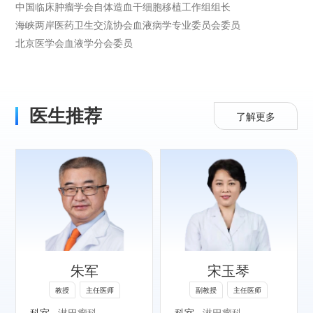
中国临床肿瘤学会自体造血干细胞移植工作组组长
海峡两岸医药卫生交流协会血液病学专业委员会委员
北京医学会血液学分会委员
医生推荐
了解更多
专长：
淋巴瘤的诊断和治
疗、自体造血干细
胞移植。
朱军
宋玉琴
社会任职：
教授
主任医师
副教授
主任医师
北京大学肿瘤医院
科室
淋巴瘤科
科室
淋巴瘤科