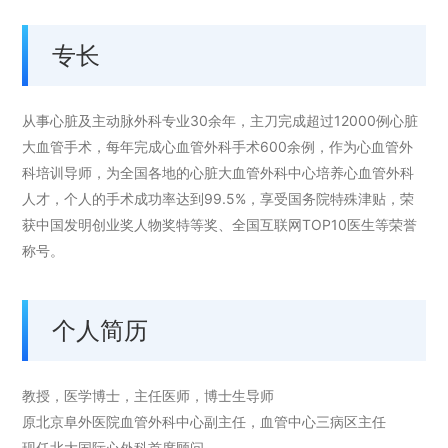
专长
从事心脏及主动脉外科专业
30
余年，主刀完成超过
12000
例心脏
大血管手术，每年完成心血管外科手术
600
余例，作为心血管外
科培训导师，为全国各地的心脏大血管外科中心培养心血管外科
人才，个人的手术成功率达到
99.5%
，享受国务院特殊津贴，荣
获中国发明创业奖人物奖特等奖、全国互联网
TOP10
医生等荣誉
称号。
个人简历
教授
，医学博士，主任医师，博士生导师
原北京
阜外医院
血管外科中心副主任，血管中心三病区主任
现任北大国际心外科首席顾问