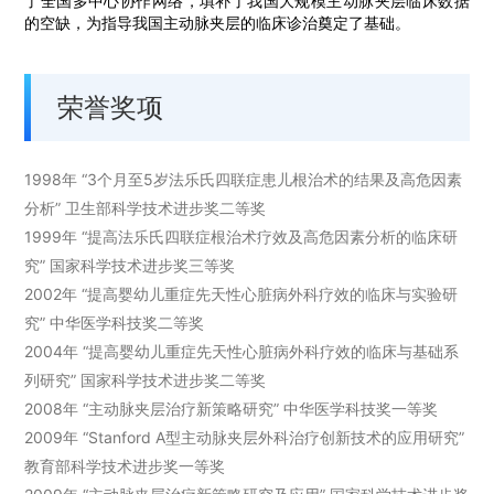
了全国多中心协作网络，填补了我国大规模主动脉夹层临床数据
的空缺，为指导我国主动脉夹层的临床诊治奠定了基础。
荣誉奖项
1
998
年
“
3
个月至
5
岁法乐氏四联症患儿根治术的结果及高危因素
分析”
卫生部科学技术进步奖二等奖
1999
年
“提高法乐氏四联症根治术疗效及高危因素分析的临床研
究” 国家科学技术进步奖三等奖
2
002
年
“提高婴幼儿重症先天性心脏病外科疗效的临床与实验研
究” 中华医学科技奖二等奖
2
004
年
“提高婴幼儿重症先天性心脏病外科疗效的临床与基础系
列研究”
国家
科学技术
进步
奖二等奖
2
008
年
“主动脉夹层治疗新策略研究”
中华医学科技
奖一等奖
2009
年 “
Stanford A
型主动脉夹层外科治疗创新技术的应用研究”
教育部科学技术进步奖一等奖