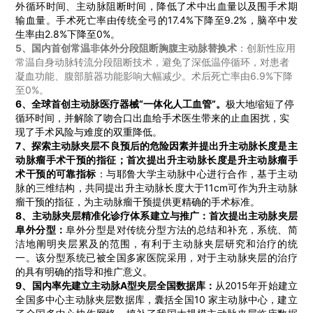
外循环时间、主动脉阻断时间，降低了术中出血量以及围手术期
输血量。
手术死亡率由传统全弓的
17.4%
下降至
9.2%
，脑卒中发
生率由
2.8%
下降至
0%
。
5、
国内首创常温非体外分段阻断胸腹主动脉替换术
：
创新性应用
常温自身动脉转流分段阻断技术，避免了深低温停循环，对患者
凝血功能、腹部脏器功能影响大幅减少。术后死亡率由
6.9%
下降
至
0%
。
6、
全球首创主动脉医疗器械
“一体化人工血管”
。
极大地缩短了停
循环时间，
并
解除了吻合口出血给手术医生带来的止血困扰，实
现了手术风险与难度的双重降低。
7、
探索主动脉夹层不良预后的危险因素并提出升主动脉长度是主
动脉瘤手术干预的指征
；首次提出
升主动脉长度是升主动脉瘤手
术干预的可靠指标
：
与耶鲁大学主动脉中心进行合作，基于主动
脉的三维结构，共同提出升主动脉长度大于
11cm
可作为升主动脉
瘤干预的指征，为主动脉瘤干预提供更精确的手术标准。
8、
主动脉夹层精准化诊疗体系建立与推广
：
首次提出主动脉夹层
阜外分型：
阜外分型是对传统分型方法的总结和补充，系统、简
洁地阐明夹层累及的范围，有利于主动脉夹层研究和治疗的统
一。该分型系统已被全国多家医院采用，对于主动脉夹层的治疗
的具有明确的指导和推广意义。
9、
国内率先建立
主动脉
A型
夹层全国数据库：
从
2015
年开始建立
全国多中心主动脉夹层数据库，囊括全国
10
家主动脉中心，建立