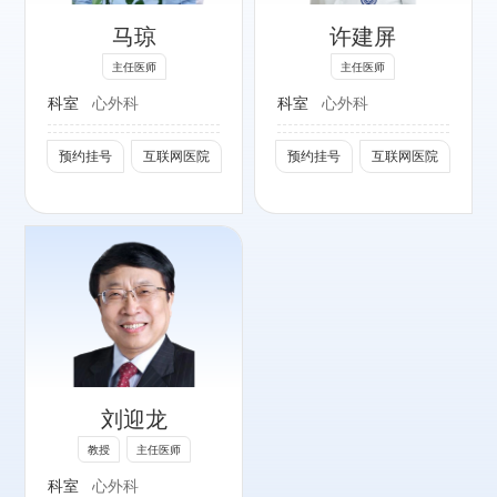
科、心脏瓣膜成
马琼
许建屏
形、复杂先天性心
主任医师
主任医师
脏病外科。
科室
心外科
科室
心外科
社会任职：
预约挂号
互联网医院
预约挂号
互联网医院
原阜外医院成人心
脏中心主任、原北
大国际医院心脏中
心主任，中国医师
协会心血管外科医
师分会常委、副会
长、瓣膜病学术委
员会主任委员；中
国医师协会北京心
刘迎龙
血管外科医师分会
教授
主任医师
常委、副会长；中
科室
心外科
华医学会胸心外科