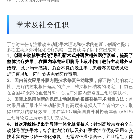
学术及社会任职
于存涛主任专注推动主动脉手术理论和技术的创新，创新性提出
多项主动脉外科优化治疗策略，主要获得了以下突出成果：
1、
创建主动脉手术治疗系列新术式并研发相关医疗器械，提高了
整体治疗效果
。
在国内率先应用
胸骨上段小切口
进行
主动脉外科
治疗
。
减少胸骨感染、愈合不良的发生率，患者疼痛症状减轻，
舒适度增加，同时节省患者医疗费用。
2、
国内
首次
应用
外膜内翻技术修复主动脉窦
，
保证吻合处的稳定
性。更好的控制根部远期的扩张，维持根部结构的稳定。
目前已
在全国
40
余家心血管外科中心推广外膜内翻修复主动脉窦技术。
3、
国际上采用创新的保留主动脉瓣的根部替换手术测量方法
：
首
次采用基于最小的主动脉瓣几何高度来选择人工血管的大小，取
得非常好的临床效果，并在第
102
届美国胸外科协会年会
(AATS)
主动脉论坛上展示相关研究成果。
4、
首次系统性提出升弓降一体化修复技术
：
针对高龄患者的全主
动脉弓置换手术，结合腔内治疗以及外科手术治疗优势采用杂交
技术实现升弓降一体化修复。无需深低温停循环，并且缩短了体