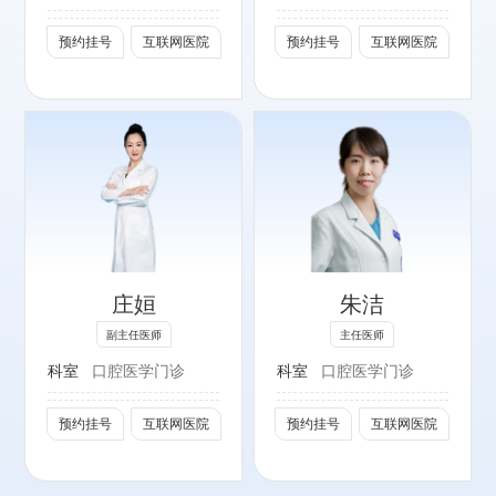
北京口腔医学会民
营分会常务委员
预约挂号
互联网医院
预约挂号
互联网医院
专长：
擅长复杂牙周病患
者的序列治疗，各
类牙周手术治疗，
庄姮
朱洁
以及牙周炎患者的
种植治疗。
副主任医师
主任医师
科室
口腔医学门诊
科室
口腔医学门诊
社会任职：
北京口腔医学会牙
预约挂号
互联网医院
预约挂号
互联网医院
周专委会青年委员
北京口腔医学会激