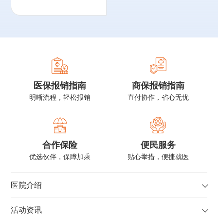
康复医学会肾脏病
分会委员等职务，
北京市肾内科及血
液净化质量控制和
改进中心专家委员
会委员、
同时兼任
医保报销指南
商保报销指南
昌平区血液净化质
明晰流程，轻松报销
直付协作，省心无忧
量控制与改进中心
常务主任
。
合作保险
便民服务
优选伙伴，保障加乘
贴心举措，便捷就医
医院介绍
活动资讯