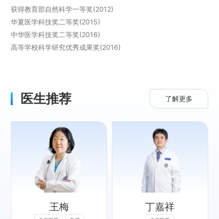
获得教育部自然科学一等奖(2012)
华夏医学科技奖二等奖(2015)
中华医学科技奖二等奖(2016)
高等学校科学研究优秀成果奖(2016)
医生推荐
了解更多
专长：
在原发和继发性肾
小球疾病诊治，血
液透析、腹膜透析
王梅
丁嘉祥
的通路建立与长期