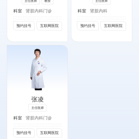
主任医师
教授
主任医师
维护领域造诣深厚
科室
肾脏内科门诊
科室
肾脏内科
社会任职：
预约挂号
互联网医院
预约挂号
互联网医院
发表多篇高质量论
文，如在
《
Ultrasound in
Medicine &
》发表的
动
Biology
静脉内瘘的相关
研
究，为动静脉内瘘
狭窄提供新指标；
在《
Renal
张凌
》等杂志也
Failure
主任医师
发表了关于腹膜透
科室
肾脏内科门诊
析相关的研究成
果。还参与多个学
预约挂号
互联网医院
术团体，担任北京