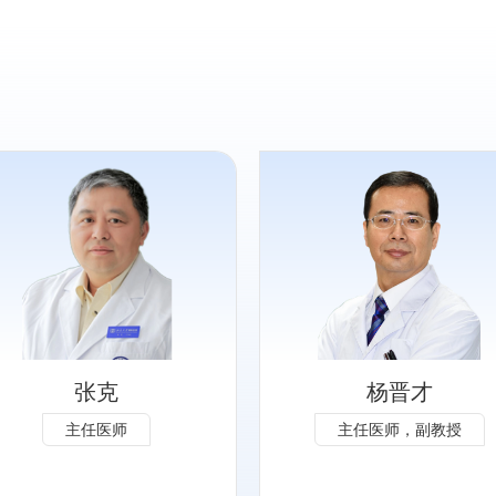
专长：
专注脊柱外科各类常见、疑
难疾病的规范化诊疗，涵盖
颈椎病、颈椎间盘突出、腰
椎间盘突出症、腰椎管狭窄
症、腰椎滑脱症、脊柱脊髓
张克
杨晋才
损伤及各型脊柱侧弯等。作
主任医师
主任医师，副教授
为国内早期开展脊柱内镜微
创技术的专家，PE-TLIF内
镜下腰椎融合术发明人，熟