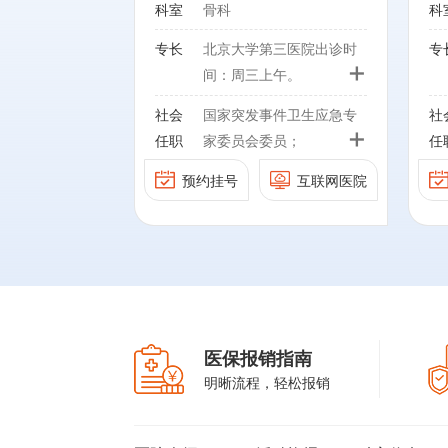
科室
骨科
科
创技术治疗各类
社会任职：
穿刺活检、椎体
专长
北京大学第三医院出诊时
专
+
、粒子植入、脊
中华医学会骨科学分会关节
间：周三上午。
脊柱内镜手术
外科学组膝关节外科工作委
擅长：脊柱各类疑难重症
社会
国家突发事件卫生应急专
社
胸椎各类复杂疾
员会第一届副主席；中国老
的诊断和手术治疗（包括
+
任职
家委员会委员；
任
化症、肿瘤、畸
年医学会脊柱与关节病专业
颈椎病、腰椎管狭窄、腰
中国康复医学会常务理
治疗见长。
委员会 副主委；中华医学
间盘突出症、脊柱畸形、
预约挂号
互联网医院
事、颈椎病专业委员会名
会骨科分会关节外科学组髋
陈旧骨折等），特别是脊
誉主委、脊柱脊髓专业委
中华医学会理事、骨科分
职：
关节外科工作委员会 执行
柱肿瘤、结核、胸椎管狭
员会副主任委员、微创学
会委员、微创学组副组
件卫生应急专家
委员；中华医学会骨科学分
窄症和脊柱微创手术为特
组副主任委员；
长，疼痛分会常委、秘书
中国医师协会骨科分会常
；
会关节外科学组 委员；中
色，在国内率先采用多种
长；
委、教育委员会副主任委
学会常务理事、
国医师协会骨科医师分会第
微创技术治疗各类脊柱疾
员；
中国中西医结合学会骨科
委员会名誉主
二届委员会关节外科工作委
患（穿刺活检、椎体成
专业委员会副主任委员；
医保报销指南
髓专业委员会副
员会常务委员；华裔骨科协
形、射频、粒子植入、脊
北京医学会常务理事、骨
明晰流程，轻松报销
微创学组副主任
会理事；北京市科委项
柱小切口及脊柱内镜手术
科分会副主任委员、微创
目“骨关节炎诊疗技术规范
等），尤以胸椎各类复杂
学组组长，北京医学会疼
北京中西医结合学会骨科
理事、骨科分会
研究“总负责人。
疾病（韧带骨化症、肿