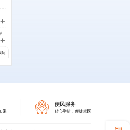
、
+
，
突
第
腰
+
学
型
医院
病
早
委
术
下
髓
练
科
内
创
分
便民服务
椎
常
加乘
贴心举措，便捷就医
侧
。
微