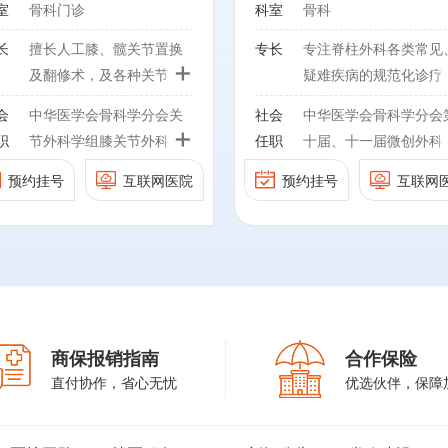
室
骨科门诊
科室
骨科
练开展椎间孔镜、UBE、内
镜下腰椎融合等各类微创术
长
擅长人工膝、髋关节置换
专长
专注脊柱外科各类常见
+
式，擅长颈、胸、腰椎疾病
及翻修术，及各种关节外
疑难疾病的规范化诊疗
阶梯化诊疗与脊柱侧弯个体
科疾病的诊治，如：骨关
涵盖颈椎病、颈椎间盘
会
中华医学会骨科学分会关
社会
中华医学会骨科学分会
化精细矫正治疗。
节病、骨性关节炎、髌股
出、腰椎间盘突出症、
+
职
节外科学组膝关节外科工
任职
十届、十一届微创外科
关节病、髋臼发育不良、
椎管狭窄症、腰椎滑脱
作委员会第一届副主席；
组 委员
社会任职：
成人髋关节脱位、股骨头
症、脊柱脊髓损伤及各
预约挂号
互联网医院
预约挂号
互联网
中国老年医学会脊柱与关
中华预防医学会脊柱疾
中华医学会骨科学分会第十
坏死、类风湿性关节炎、
脊柱侧弯等。作为国内
节病专业委员会 副主委；
预防与控制专业委员会 
届、十一届微创外科学组
强直性脊柱炎、老年股骨
期开展脊柱内镜微创技
中华医学会骨科分会关节
员
委员
颈骨折、创伤性关节炎
的专家，PE-TLIF内镜
外科学组髋关节外科工作
中国康复医学会脊柱脊
中华预防医学会脊柱疾病预
等。
腰椎融合术发明人，熟
委员会 执行委员；中华医
专业委员会微创脊柱外
防与控制专业委员会 委员
开展椎间孔镜、UBE、
学会骨科学分会关节外科
学组 委员
中国康复医学会脊柱脊髓专
镜下腰椎融合等各类微
学组 委员；中国医师协会
中国医师协会骨科医师
商保报销指南
合作保险
业委员会微创脊柱外科学组
术式，擅长颈、胸、腰
骨科医师分会第二届委员
会脊柱微创专业委员会 
直付协作，省心无忧
优选伙伴，保障
委员
疾病阶梯化诊疗与脊柱
会关节外科工作委员会常
务委员
中国医师协会骨科医师分会
弯个体化精细矫正治疗
务委员；华裔骨科协会理
中国老年保健协会骨科
脊柱微创专业委员会 常务