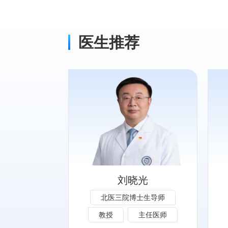
医生推荐
专长：
三医院出诊时
擅长人工膝、髋关节置换及
午。
翻修术，及各种关节外科疾
各类疑难重症的
病的诊治，如：骨关节病、
治疗（包括颈椎
骨性关节炎、髌股关节病、
狭窄、腰间盘突
髋臼发育不良、成人髋关节
刘晓光
畸形、陈旧骨折
脱位、股骨头坏死、类风湿
北医三院博士生导师
是脊柱肿瘤、结
性关节炎、强直性脊柱炎、
狭窄症和脊柱微
老年股骨颈骨折、创伤性关
教授
主任医师
色，在国内率先
节炎等。