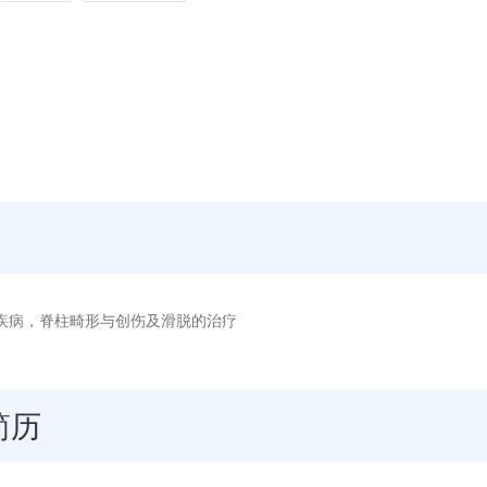
疾病，脊柱畸形与创伤及滑脱的治疗
简历