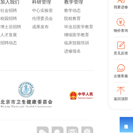
加入我们
科研管理
教学管理
我要进修
分
社会招聘
中心实验室
教学动态
校园招聘
伦理委员会
院校教育
分
博士后招聘
成果发布
毕业后医学教育
物价查询
委
人才发展
继续医学教育
招聘动态
临床技能培训
分
进修报名
意见反馈
员
分
企微客服
委
委
返回顶部
系
第8