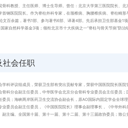
院骨科教授、主任医师、博士生导师。曾任：北京大学第三医院院长、北
学首钢医院院长。作为脊柱外科专家，在颈椎病、胸腰椎疾病、脊柱畸形
表论文百余篇，著书1部、参与著书6部、译著4部。先后承担卫生部基金1项
、国家自然科学基金3项；领衔北京市十大疾病之一“脊柱与骨关节病”防治
及社会任职
会学科评议组成员，荣获卫生部有突出贡献专家，荣获中国医院院长医院
会骨科分会副主任委员，中华医学会北京分会骨科专业委员会主任委员；国
任委员；海峡两岸医药卫生交流协会副会长，原AO国际内固定学会全球
专业委员会副主任委员，《中国医院院长》理事会副理事长，《中华外科
》副主编。全国第十届、第十一届、第十二届、第十三届政协委员；致公