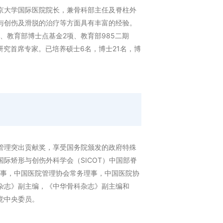
京大学国际医院院长，兼骨科部主任及脊柱外
与创伤及滑脱的治疗等方面具有丰富的经验。
、教育部博士点基金2项、教育部985二期
研究首席专家。已培养硕士6名，博士21名，博
管理突出贡献奖，享受国务院颁发的政府特殊
际矫形与创伤外科学会（SICOT）中国部脊
理事，中国医院管理协会常务理事，中国医院协
杂志》副主编，《中华骨科杂志》副主编和
党中央委员。