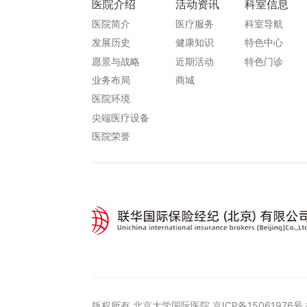
痛学分会主任委员；
分会副主任委员；
医院介绍
活动资讯
科室信息
学组副组长，疼
瘤、畸形）的手术治疗见
中国医院协会医疗法制专
医院简介
医疗服务
科室导航
、秘书长；
长。
委会主任委员、大学附属
发展历史
健康知识
特色中心
会骨科分会常
医院学会副主任委员；
中华预防医学会卫生应急
愿景与战略
近期活动
特色门诊
员会副主任委
分会副主任委员；
业务布局
商城
中国研究性医院协会移动
医院环境
结合学会骨科专
医疗专业委员会副主任委
主任委员；
尖端医疗设备
员等多项学术任职；
SPINE 杂志中文版编委；
常务理事、骨科
医院荣誉
中华外科杂志通讯编委；
委员、微创学组
中国骨与关节杂志常务编
医学会疼痛学分
委；
；
中国微创外科杂志副主
结合学会骨科分
编；
员；
北京大学学报编委；
会医疗法制专委
中华骨科杂志编委；
、大学附属医院
中国脊柱脊髓杂志常务编
委员；
委等;
学会卫生应急分
版权所有 北京大学国际医院
京ICP备15061976号