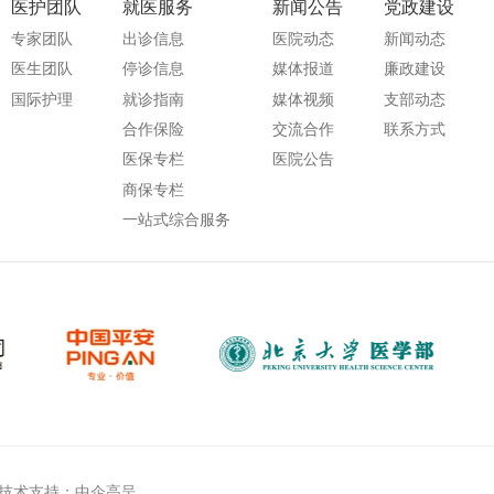
事；北京市科委项目“骨关
创分会 常务委员
医护团队
就医服务
新闻公告
党政建设
委员
节炎诊疗技术规范研究“总
中国医师协会内镜医师
专家团队
出诊信息
医院动态
新闻动态
中国老年保健协会骨科微创
负责人。
会第三届委员会 委员
医生团队
停诊信息
媒体报道
廉政建设
分会 常务委员
中国医师协会内镜医师
国际护理
就诊指南
媒体视频
支部动态
中国医师协会内镜医师分会
会第一届脊柱内镜专业
合作保险
交流合作
联系方式
第三届委员会 委员
员会 常务委员
医保专栏
医院公告
中国医师协会内镜医师分会
中国医师协会骨科医师
第一届脊柱内镜专业委员会
商保专栏
会脊柱脊柱疼痛专业委
常务委员
一站式综合服务
会 委员
中国医师协会骨科医师分会
中国医师协会骨科医师
脊柱脊柱疼痛专业委员会
会脊柱内镜专家委员会 
委员
员
中国医师协会骨科医师分会
北京医学会骨科学分会 
脊柱内镜专家委员会 委员
员 微创学组副组长
北京医学会骨科学分会 委
首都医科大学骨外科学
员 微创学组副组长
委员
首都医科大学骨外科学系
脊柱微创研究学组 组长
委员
技术支持：中企高呈
《中国脊柱脊髓杂志》