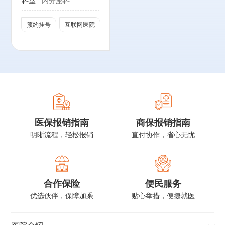
科室
内分泌科
泌代谢分会常务理
事
预约挂号
互联网医院
中国医药教育学会
糖尿病分会常务委
员
国家老年病临床医
学研究中心多囊卵
巢综合征与生殖衰
老防控联盟常务委
医保报销指南
商保报销指南
员
明晰流程，轻松报销
直付协作，省心无忧
国家远程医疗与互
联网医学中心超重
与肥胖诊治专家委
员会联席主任委员
合作保险
便民服务
中国老年医学学会
优选伙伴，保障加乘
贴心举措，便捷就医
骨与关节分会骨内
科学术工作委员会