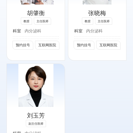
亢、甲减、妊娠甲
胡肇衡
张晓梅
状腺病、妊娠糖尿
病、骨质疏松症、
教授
主任医师
教授
主任医师
高尿酸血症、垂体
科室
内分泌科
科室
内分泌科
肾上腺等疾病诊
治。
预约挂号
互联网医院
预约挂号
互联网医院
社会任职：
中华医学会糖尿病
分会妊娠糖尿病学
组委员
中华预防医学会甲
状腺疾病防治专业
委员会委员
中华医学会北京市
刘玉芳
糖尿病分会委员
副主任医师
北京医师协会内分