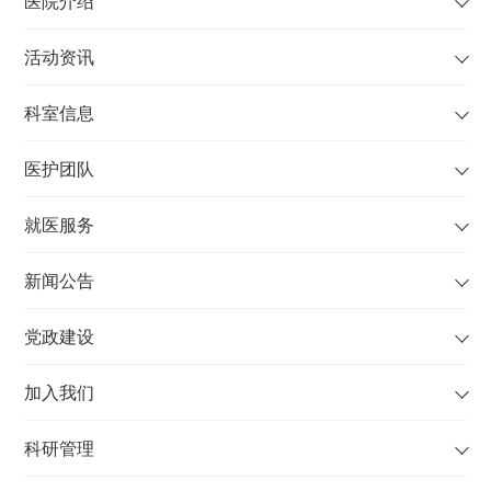
医院介绍
副主任委员
北京慢性病防治与
活动资讯
健康教育研究会糖
尿病专委会副主任
科室信息
委员
中国未来研究会未
医护团队
来生物医学工程分
会心肾代谢性疾病
就医服务
防治专委会副主任
委员
新闻公告
《中国骨质疏松杂
志》常务编委；
党政建设
《Journal of
Diabetes》等杂志
加入我们
审稿专家。
参与《骨质疏松诊
科研管理
断》、《甲状腺
学》、《哈里森内