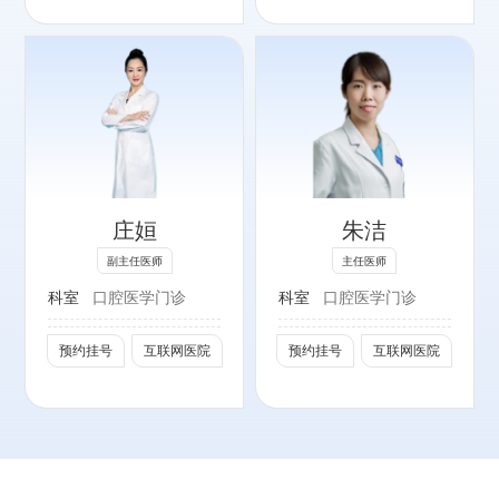
专长：
擅长复杂牙周病患
者的序列治疗，各
类牙周手术治疗，
庄姮
朱洁
以及牙周炎患者的
种植治疗。
副主任医师
主任医师
科室
口腔医学门诊
科室
口腔医学门诊
社会任职：
北京口腔医学会牙
预约挂号
互联网医院
预约挂号
互联网医院
周专委会青年委员
北京口腔医学会激
光专委会委员