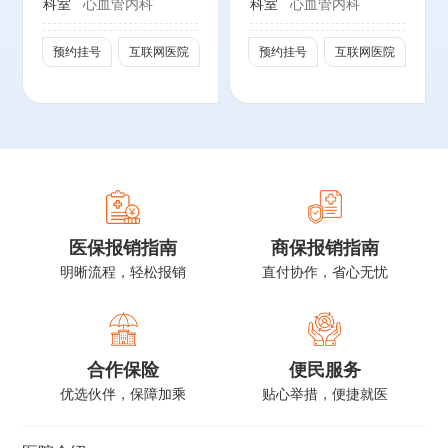
科室
心血管内科
科室
心血管内科
第8、9届中华医
北京医师协会基层
学会心血管病学分
高血压管理专业委
预约挂号
互联网医院
预约挂号
互联网医院
会心力衰竭专家组
员会委员
成员
北京医师协会心内
科专科医师分会理
事
中华医学会心血管
病学分会心脏康复
学组委员
医保报销指南
商保报销指南
北京转化医学学会
明晰流程，轻松报销
直付协作，省心无忧
心力衰竭专业委员
会第一届委员
合作保险
便民服务
优选伙伴，保障加乘
贴心举措，便捷就医