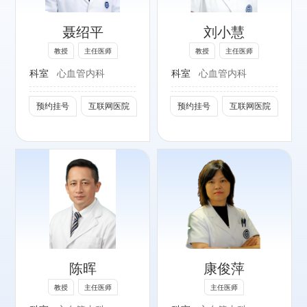
种复杂心血管疾病
聂绍平
刘小慧
的诊治。
教授
主任医师
教授
主任医师
社会任职：
科室
心血管内科
科室
心血管内科
北京医师学会高血
压专家委员会常务
预约挂号
互联网医院
预约挂号
互联网医院
委员
中国老年保健医学
研究会高血压防治
分会副主任委员
北京医师协会理事
专长：
中国药学会伦理学
心力衰竭、心肌
研究专业委员会委
病、高血压、冠心
员
病及复杂心脏疾病
中国心脏学会委员
陈晖
康俊萍
的临床诊疗。
北京心脏病学会监
教授
主任医师
主任医师
事长
社会任职：