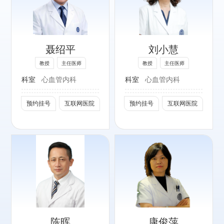
高血压、心力衰
竭、 冠心病及各
种复杂心血管疾病
聂绍平
刘小慧
的诊治。
教授
主任医师
教授
主任医师
社会任职：
科室
心血管内科
科室
心血管内科
北京医师学会高血
压专家委员会常务
预约挂号
互联网医院
预约挂号
互联网医院
委员
中国老年保健医学
研究会高血压防治
分会副主任委员
北京医师协会理事
专长：
中国药学会伦理学
心力衰竭、心肌
研究专业委员会委
病、高血压、冠心
员
病及复杂心脏疾病
中国心脏学会委员
陈晖
康俊萍
的临床诊疗。