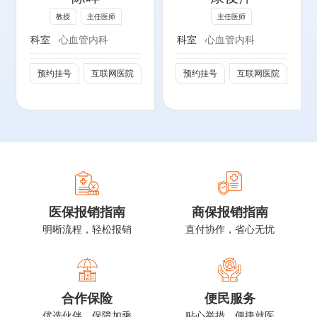
北京心脏病学会监
教授
主任医师
主任医师
事长
社会任职：
科室
心血管内科
科室
心血管内科
第8、9届中华医
北京医师协会基层
学会心血管病学分
高血压管理专业委
预约挂号
互联网医院
预约挂号
互联网医院
会心力衰竭专家组
员会委员
成员
北京医师协会心内
科专科医师分会理
事
中华医学会心血管
病学分会心脏康复
学组委员
医保报销指南
商保报销指南
北京转化医学学会
明晰流程，轻松报销
直付协作，省心无忧
心力衰竭专业委员
会第一届委员
合作保险
便民服务
优选伙伴，保障加乘
贴心举措，便捷就医