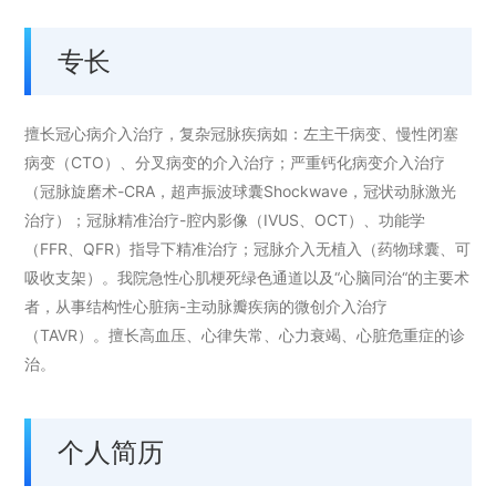
专长
擅长冠心病介入治疗，复杂冠脉疾病如：左主干病变、慢性闭塞
病变（CTO）、分叉病变的介入治疗；严重钙化病变介入治疗
（冠脉旋磨术-CRA，超声振波球囊Shockwave，冠状动脉激光
治疗）；冠脉精准治疗-腔内影像（IVUS、OCT）、功能学
（FFR、QFR）指导下精准治疗；冠脉介入无植入（药物球囊、可
吸收支架）。我院急性心肌梗死绿色通道以及“心脑同治“的主要术
者，从事结构性心脏病-主动脉瓣疾病的微创介入治疗
（TAVR）。擅长高血压、心律失常、心力衰竭、心脏危重症的诊
治。
个人简历