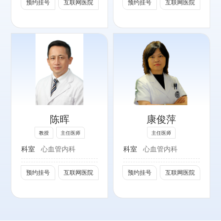
预约挂号
互联网医院
预约挂号
互联网医院
委员
中国老年保健医学
研究会高血压防治
分会副主任委员
北京医师协会理事
专长：
中国药学会伦理学
心力衰竭、心肌
研究专业委员会委
病、高血压、冠心
员
病及复杂心脏疾病
中国心脏学会委员
陈晖
康俊萍
的临床诊疗。
北京心脏病学会监
教授
主任医师
主任医师
事长
社会任职：
科室
心血管内科
科室
心血管内科
第8、9届中华医
北京医师协会基层
学会心血管病学分
高血压管理专业委
预约挂号
互联网医院
预约挂号
互联网医院
会心力衰竭专家组
员会委员
成员
北京医师协会心内
科专科医师分会理