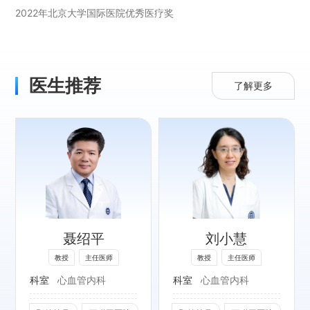
2022年北京大学国际医院优秀医疗奖
医生推荐
了解更多
专长：
高血压、心力衰
竭、 冠心病及各
种复杂心血管疾病
聂绍平
刘小慧
的诊治。
教授
主任医师
教授
主任医师
社会任职：
科室
心血管内科
科室
心血管内科
北京医师学会高血
压专家委员会常务