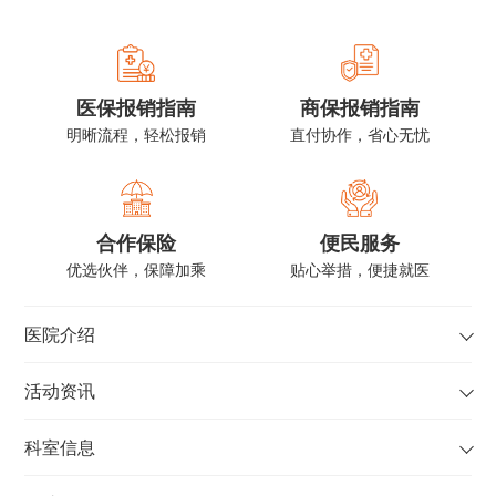
事
中华医学会心血管
病学分会心脏康复
学组委员
医保报销指南
商保报销指南
北京转化医学学会
明晰流程，轻松报销
直付协作，省心无忧
心力衰竭专业委员
会第一届委员
合作保险
便民服务
优选伙伴，保障加乘
贴心举措，便捷就医
医院介绍
活动资讯
科室信息