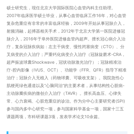
硕士研究生，现任北京大学国际医院心血管内科主任助理。
2007年临床医学硕士毕业，从事心血管临床工作16年，对心血管
复杂危重症有非常的丰富临床经验，2009年开始从事冠脉介入，
射频消融，起搏器相关手术，2012年于北京大学第一医院进修冠
脉介入，2016年于阜外医院进修血管内超声。擅长冠心病介入治
疗，复杂冠脉疾病如：左主干病变、慢性闭塞病变（CTO）、分
叉病变的介入治疗；严重钙化病变介入治疗（冠脉旋磨术-CRA，
超声振波球囊Shockwave，冠状动脉激光治疗）；冠脉精准治
疗-腔内影像（IVUS、OCT）、功能学（FFR、QFR）指导下精准
治疗；冠脉介入无植入（药物球囊、可吸收支架）。我院急性心
肌梗死绿色通道以及“心脑同治“的主要术者，从事结构性心脏病-
主动脉瓣疾病的微创介入治疗（TAVR）。擅长高血压、心律失
常、心力衰竭、心脏危重症的诊治。作为分中心主要研究者(SPI)
参与国内多中心研究一项，参与国家科学基金一项，国家十三五
课题两项，市科研课题3项，发表学术论文10余篇。