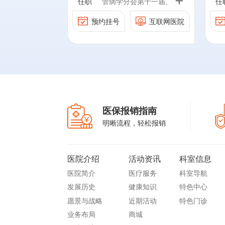
任职
管病学分会第十一届、十
任
究学组组长；北
北京心脏病学会监事长
二届全国委员暨肺血管病
预约挂号
互联网医院
副会长；长城心
第8、9届中华医学会心血
学组组长；中国医师协会
GW-ICC）执
管病学分会心力衰竭专家组
心血管内科医师分会常委
心病学科交叉暨
成员
兼副秘书长、指南与共识
（CMIT）执
工作委员会主任委员、心
国旋磨导师团主
血管急重症学组副组长；
栓塞救治团队
北京医学会心血管病学分
联盟创始主席；
会常委兼副主任委员、临
医保报销指南
学心脏病学系副
床研究学组组长；北京心
明晰流程，轻松报销
管共病临床与研
脏学会副会长；长城心脏
；北京市心血管
病学大会（GW-ICC）执
制和改进中心执
行主席；冠心病学科交叉
医院介绍
活动资讯
科室信息
；兼任多个国内
暨介入治疗大会（CMIT）
医院简介
医疗服务
科室导航
的名誉主编、执
执行主席；中国旋磨导师
发展历史
健康知识
特色中心
主编或编委等。
团主席；中国肺栓塞救治
愿景与战略
近期活动
特色门诊
团队（PERT）联盟创始主
业务布局
商城
席；首都医科大学心脏病