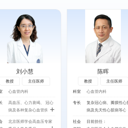
专长：
专长：
心力衰竭、心肌病、高
复杂冠心病、瓣膜性心脏病
压、冠心病及复杂心脏
及先天性心脏病等心血管疾
的临床诊疗。
病的介入治疗。
社会任职：
社会任职：
刘小慧
陈晖
北京医师协会基层高血
目前担任：
教授
主任医师
教授
主任医师
理专业委员会委员
中华医学会心血管病学分会
北京医师协会心内科专
介入心脏病学组委员；
室
心血管内科
科室
心血管内科
师分会理事
北京医学会心血管病专业委
长
高血压、心力衰竭、 冠心
专长
复杂冠心病、瓣膜性心
中华医学会心血管病学
+
员会常务委员兼重症心脏病
病及各种复杂心血管疾病
病及先天性心脏病等心
心脏康复学组委员
学组组长；
的诊治。
管疾病的介入治疗。
北京转化医学学会心力
会
北京医师学会高血压专家
社会
目前担任：
北京市医师协会心血管内科
+
专业委员会第一届委员