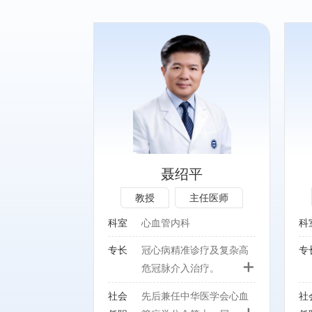
专长：
诊疗及复杂高危
高血压、心力衰竭、 冠心
疗。
病及各种复杂心血管疾病的
诊治。
职：
社会任职：
华医学会心血管
聂绍平
十一届、十二届
北京医师学会高血压专家委
教授
主任医师
肺血管病学组组
员会常务委员
师协会心血管内
中国老年保健医学研究会高
科室
心血管内科
科
常委兼副秘书
血压防治分会副主任委员
专长
冠心病精准诊疗及复杂高
专
共识工作委员会
北京医师协会理事
+
危冠脉介入治疗。
心血管急重症学
中国药学会伦理学研究专业
北京医学会心血
委员会委员
社会
先后兼任中华医学会心血
社
+
常委兼副主任委
中国心脏学会委员