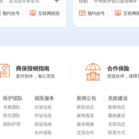
职
委员会常务委员
任职
中华医学会心血管病学
专科医师分会常务理事；
中国老年保健医学研究会
会介入心脏病学组委员
首都医科大学心血管病学系
预约挂号
互联网医院
预约挂号
互联网
高血压防治分会副主任委
北京医学会心血管病专
副主任；
员
北京医师协会理事
委员会常务委员兼重症
中国医疗保健国际交流促进
中国药学会伦理学研究专
脏病学组组长；
北京市医师协会心血管
会胸痛分会常务委员；
业委员会委员
科专科医师分会常务理
中国医疗保健国际交流促进
中国心脏学会委员
事；
首都医科大学心血管病
会心血管疾病预防与治疗分
北京心脏病学会监事长
系副主任；
会常务委员；
第8、9届中华医学会心血
中国医疗保健国际交流
商保报销指南
合作保险
中国健康促进与教育协会心
管病学分会心力衰竭专家
进会胸痛分会常务委员
直付协作，省心无忧
优选伙伴，保障
肺血管健康分会常务委员；
组成员
中国医疗保健国际交流
冠心病全国介入专业培训基
进会心血管疾病预防与
地主任；
疗分会常务委员；
中国健康促进与教育协
医护团队
就医服务
新闻公告
党政建设
ACC Fellow; ESC Fellow;
心肺血管健康分会常务
专家团队
出诊信息
医院动态
新闻动态
SCAI Fellow
等。
员；
冠心病全国介入专业培
医生团队
停诊信息
媒体报道
廉政建设
同时任中国介入心脏病学杂
基地主任；
国际护理
就诊指南
媒体视频
支部动态
志编委，山东医药杂志编
ACC Fellow; ESC Fello
合作保险
交流合作
联系方式
委，医学综述杂志常务编
SCAI Fellow
等。