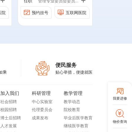
分
任职
管理专业委员会委员
；
北京医师协会心内科专科
医院
预约挂号
互联网医院
业
医师分会理事
心
中华医学会心血管病学分
内
会心脏康复学组委员
北京转化医学学会心力衰
学
竭专业委员会第一届委员
促
便民服务
；
加乘
贴心举措，便捷就医
促
治
会
加入我们
科研管理
教学管理
我要进修
委
社会招聘
中心实验室
教学动态
训
校园招聘
伦理委员会
院校教育
博士后招聘
成果发布
毕业后医学教育
物价查询
w;
人才发展
继续医学教育