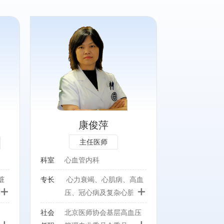
血
疾病
康俊萍
压管
主任医师
科医
科室
心血管内科
脏
专长
心力衰竭、心肌病、高血
分会
+
+
血
压、冠心病及复杂心脏疾
病的临床诊疗。
衰竭
社会
北京医师协会基层高血压
+
+