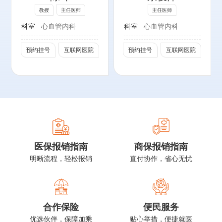
北京心脏病学会监
教授
主任医师
主任医师
事长
社会任职：
科室
心血管内科
科室
心血管内科
第8、9届中华医
北京医师协会基层
学会心血管病学分
高血压管理专业委
预约挂号
互联网医院
预约挂号
互联网医院
会心力衰竭专家组
员会委员
成员
北京医师协会心内
科专科医师分会理
事
中华医学会心血管
病学分会心脏康复
学组委员
医保报销指南
商保报销指南
北京转化医学学会
明晰流程，轻松报销
直付协作，省心无忧
心力衰竭专业委员
会第一届委员
合作保险
便民服务
优选伙伴，保障加乘
贴心举措，便捷就医