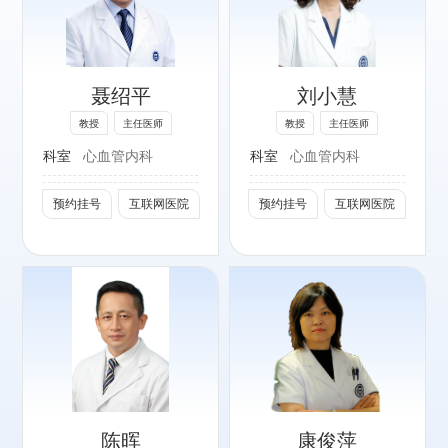
高血压、心力衰
竭、 冠心病及各
种复杂心血管疾病
聂绍平
刘小慧
的诊治。
教授
主任医师
教授
主任医师
社会任职：
科室
心血管内科
科室
心血管内科
北京医师学会高血
压专家委员会常务
预约挂号
互联网医院
预约挂号
互联网医院
委员
中国老年保健医学
研究会高血压防治
分会副主任委员
北京医师协会理事
专长：
中国药学会伦理学
心力衰竭、心肌
研究专业委员会委
病、高血压、冠心
员
病及复杂心脏疾病
中国心脏学会委员
陈晖
康俊萍
的临床诊疗。